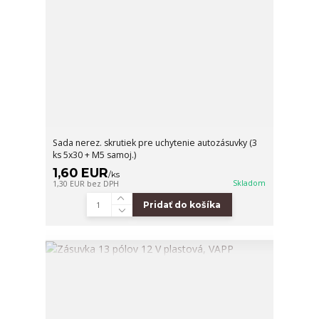
Sada nerez. skrutiek pre uchytenie autozásuvky (3
ks 5x30 + M5 samoj.)
1,60 EUR
/
ks
Skladom
1,30 EUR
bez DPH
Pridať do košíka