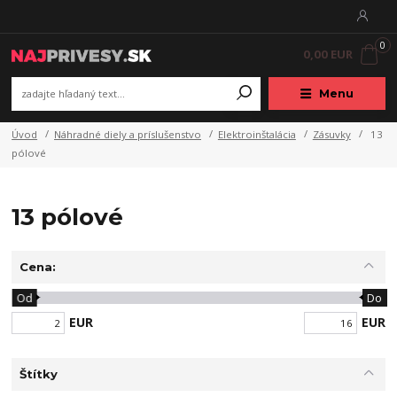
0
0,00 EUR
Menu
Úvod
Náhradné diely a príslušenstvo
Elektroinštalácia
Zásuvky
13
pólové
13 pólové
Cena:
Od
Do
EUR
EUR
Štítky