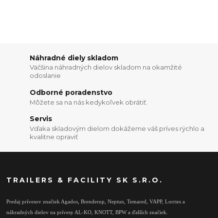
Náhradné diely skladom
Väčšina náhradných dielov skladom na okamžité
odoslanie
Odborné poradenstvo
Môžete sa na nás kedykoľvek obrátiť.
Servis
Vďaka skladovým dielom dokážeme váš príves rýchlo a
kvalitne opraviť
TRAILERS & FACILITY SK S.R.O.
Predaj prívesov značiek Agados, Brenderup, Neptun, Temared, VAPP, Lorries a
náhradných dielov na prívesy AL-KO, KNOTT, BPW a ďalších značiek.