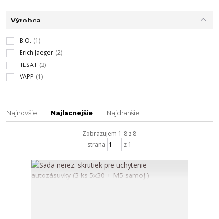
Výrobca
B.O.
(1)
Erich Jaeger
(2)
TESAT
(2)
VAPP
(1)
Najnovšie
Najlacnejšie
Najdrahšie
Zobrazujem 1-8 z 8
strana
z 1