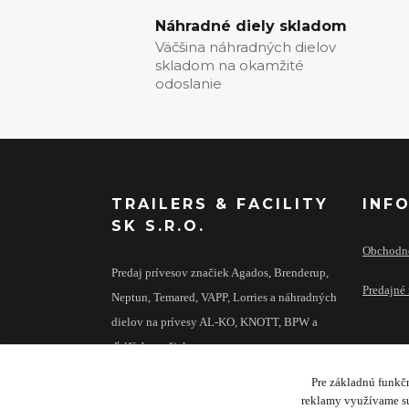
Náhradné diely skladom
Väčšina náhradných dielov
skladom na okamžité
odoslanie
TRAILERS & FACILITY
INF
SK S.R.O.
Obchodn
Predaj prívesov značiek Agados, Brenderup,
Predajné 
Neptun, Temared, VAPP, Lorries a náhradných
dielov na prívesy AL-KO, KNOTT, BPW a
ďalších značiek.
Pre základnú funkčn
reklamy využívame sú