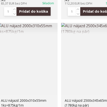
/
ks
/
ks
Skladom
85,37 EUR
bez DPH
112,20 EUR
bez DPH
Pridať do košíka
Pridať do koš
ALU nájazd 2000x310x55mm
ALU nájazd 2500x345x65
1ks=875kg/1m
(1780kg na pár)