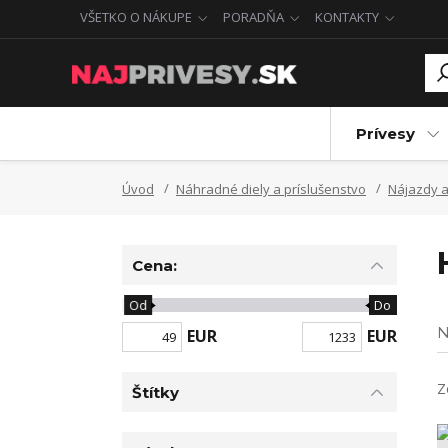
VŠETKO O NÁKUPE
PORADŇA
KONTAKTY
Prívesy
Úvod
Náhradné diely a príslušenstvo
Nájazdy a
Cena:
Od
Do
N
EUR
EUR
Z
Štítky