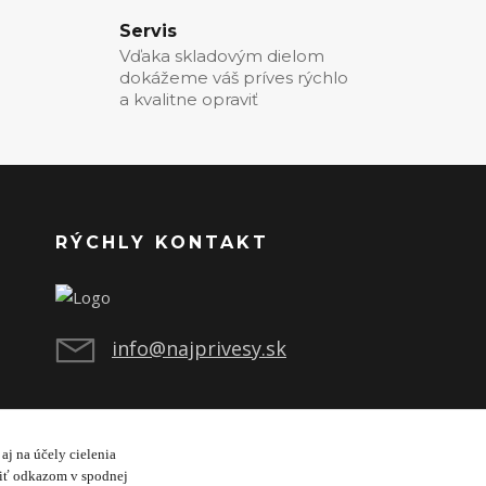
Servis
Vďaka skladovým dielom
dokážeme váš príves rýchlo
a kvalitne opraviť
RÝCHLY KONTAKT
info@najprivesy.sk
aj na účely cielenia
viť odkazom v spodnej