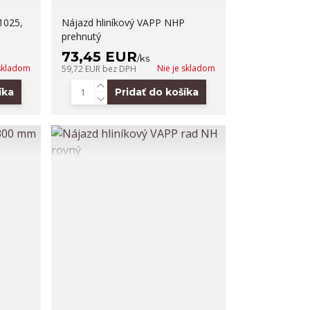
1025,
Nájazd hliníkový VAPP NHP
prehnutý
73,45 EUR
/
ks
 skladom
Nie je skladom
59,72 EUR
bez DPH
íka
Pridať do košíka