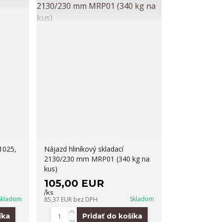
1025,
Nájazd hliníkový skladací
2130/230 mm MRP01 (340 kg na
kus)
105,00 EUR
/
ks
Skladom
Skladom
85,37 EUR
bez DPH
íka
Pridať do košíka