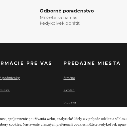
Odborné poradenstvo
Môžete sa na nás
kedykoľvek obrátiť.
ORMÁCIE PRE VÁS
PREDAJNÉ MIESTA
é podmienky
Strečno
miesta
Zvolen
Stupava
osť, spríjemnenie používania webu, analytické účely a v prípade udelenia súhlasu 
bory cookies. Nastavenie vlastných preferencií cookies môžete kedykoľvek upra