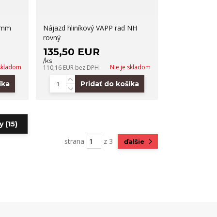
0 mm
Nájazd hliníkový VAPP rad NH
rovný
135,50 EUR
/
ks
 skladom
Nie je skladom
110,16 EUR
bez DPH
íka
Pridať do košíka
 (15)
strana
z 3
ďalšie