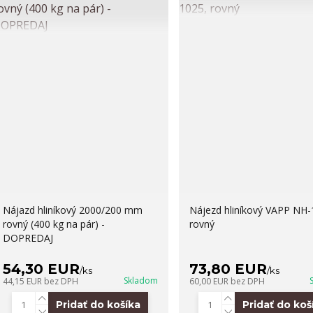
Nájazd hliníkový 2000/200 mm
Nájezd hliníkový VAPP NH-
rovný (400 kg na pár) -
rovný
DOPREDAJ
54,30 EUR
73,80 EUR
/
ks
/
ks
Skladom
44,15 EUR
bez DPH
60,00 EUR
bez DPH
Pridať do košíka
Pridať do koš