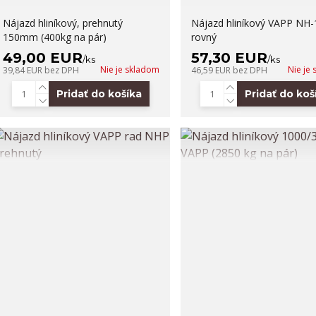
Nájazd hliníkový, prehnutý
Nájazd hliníkový VAPP NH-
150mm (400kg na pár)
rovný
49,00 EUR
57,30 EUR
/
ks
/
ks
Nie je skladom
Nie je
39,84 EUR
bez DPH
46,59 EUR
bez DPH
Pridať do košíka
Pridať do koš