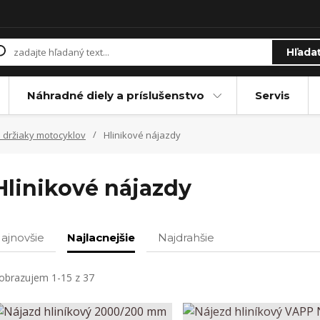
Hľada
Náhradné diely a príslušenstvo
Servis
 držiaky motocyklov
Hlinikové nájazdy
Hlinikové nájazdy
ajnovšie
Najlacnejšie
Najdrahšie
obrazujem 1-15 z 37