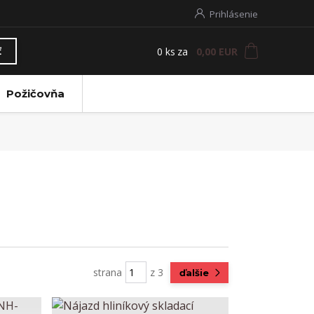
Prihlásenie
0
ks
za
0,00 EUR
ť
Požičovňa
strana
z 3
ďalšie