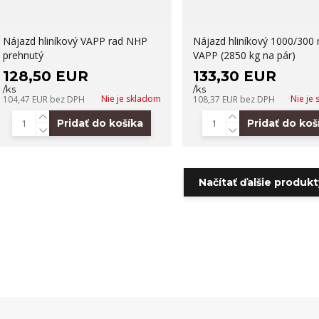
Nájazd hliníkový VAPP rad NHP
Nájazd hliníkový 1000/30
prehnutý
VAPP (2850 kg na pár)
128,50 EUR
133,30 EUR
/
ks
/
ks
Nie je skladom
Nie je
104,47 EUR
bez DPH
108,37 EUR
bez DPH
Pridať do košíka
Pridať do koš
Načítať ďalšie produkty