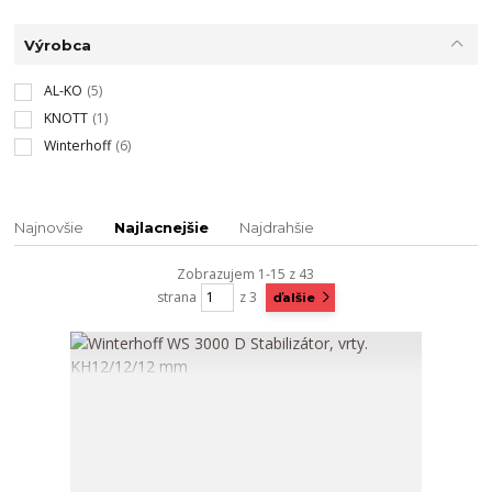
Výrobca
AL-KO
(5)
KNOTT
(1)
Winterhoff
(6)
Najnovšie
Najlacnejšie
Najdrahšie
Zobrazujem 1-15 z 43
strana
z 3
ďalšie