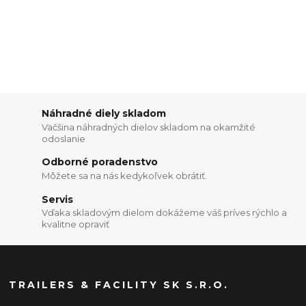
Náhradné diely skladom
Väčšina náhradných dielov skladom na okamžité
odoslanie
Odborné poradenstvo
Môžete sa na nás kedykoľvek obrátiť.
Servis
Vďaka skladovým dielom dokážeme váš príves rýchlo a
kvalitne opraviť
TRAILERS & FACILITY SK S.R.O.