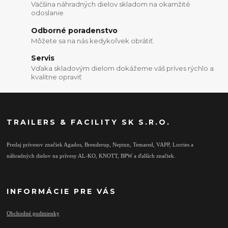
Väčšina náhradných dielov skladom na okamžité
odoslanie
Odborné poradenstvo
Môžete sa na nás kedykoľvek obrátiť.
Servis
Vďaka skladovým dielom dokážeme váš príves rýchlo a
kvalitne opraviť
TRAILERS & FACILITY SK S.R.O.
Predaj prívesov značiek Agados, Brenderup, Neptun, Temared, VAPP, Lorries a
náhradných dielov na prívesy AL-KO, KNOTT, BPW a ďalších značiek.
INFORMÁCIE PRE VÁS
Obchodné podmienky