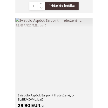
Pridať do košíka
Svietidlo Aspöck Earpoint III združené, L-
BL/BR/KO/ML, baj5
29,90 EUR
/
ks