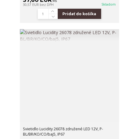
/
ks
Skladom
30,57 EUR
bez DPH
Pridať do košíka
Svietidlo Lucidity 26078 združené LED 12V, P-
BL/BR/KO/CO/baj5, IP67