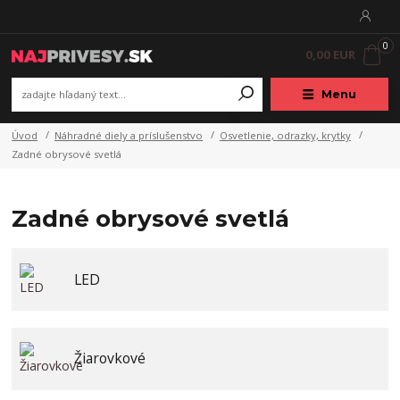
0
0,00 EUR
Menu
Úvod
Náhradné diely a príslušenstvo
Osvetlenie, odrazky, krytky
Zadné obrysové svetlá
Zadné obrysové svetlá
LED
Žiarovkové