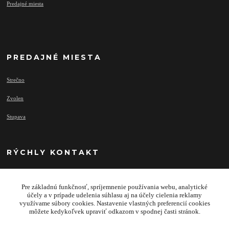
Predajné miesta
PREDAJNÉ MIESTA
Strečno
Zvolen
Stupava
RÝCHLY KONTAKT
Pre základnú funkčnosť, spríjemnenie používania webu, analytické
info@najprivesy.sk
účely a v prípade udelenia súhlasu aj na účely cielenia reklamy
využívame súbory cookies. Nastavenie vlastných preferencií cookies
môžete kedykoľvek upraviť odkazom v spodnej časti stránok.