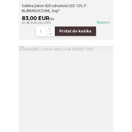
Svítilna Jokon 920 združená LED 12V, P-
BL/BR/KO/CO/ML, baj7
83,00 EUR
/
ks
Skladom
67,48 EUR
bez DPH
Pridať do košíka