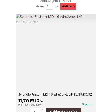
Zobrazujem 1-15 z 21
strana
z 2
ďalšie
Svietidlo Fristom MD-16 združené, L/P-BL/BR/KO/RZ
11,70 EUR
/
ks
Skladom
9,51 EUR
bez DPH
Pridať do košíka