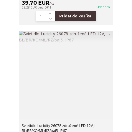
39,70 EUR
/
ks
Skladom
32,28 EUR
bez DPH
Pridať do košíka
Svietidlo Lucidity 26078 združené LED 12V, L-
BL/BR/KO/ML/RZ/baj5, IP67