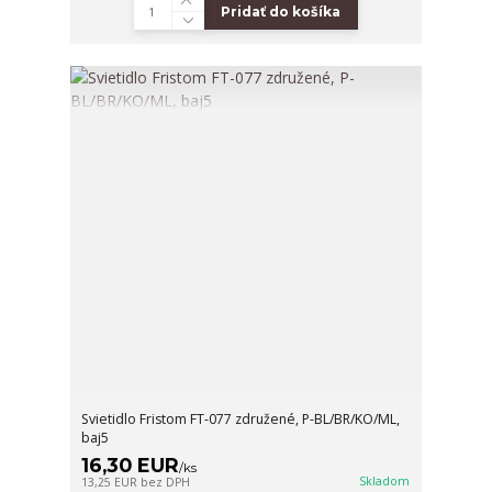
Pridať do košíka
Svietidlo Fristom FT-077 združené, P-BL/BR/KO/ML,
baj5
16,30 EUR
/
ks
Skladom
13,25 EUR
bez DPH