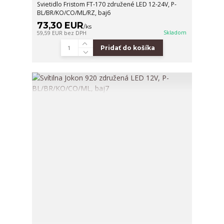
Svietidlo Fristom FT-170 združené LED 12-24V, P-
BL/BR/KO/CO/ML/RZ, baj6
73,30 EUR
/
ks
Skladom
59,59 EUR
bez DPH
Pridať do košíka