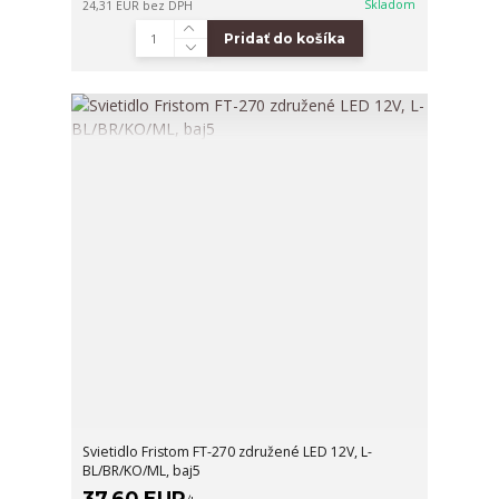
Skladom
24,31 EUR
bez DPH
Pridať do košíka
Svietidlo Fristom FT-270 združené LED 12V, L-
BL/BR/KO/ML, baj5
37,60 EUR