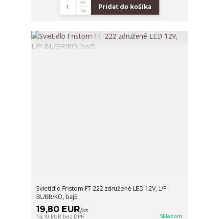
Pridať do košíka
Svietidlo Fristom FT-222 združené LED 12V, L/P-
BL/BR/KO, baj5
19,80 EUR
/
ks
Skladom
16,10 EUR
bez DPH