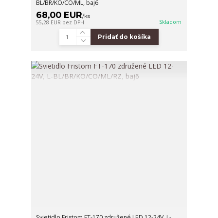
BL/BR/KO/CO/ML, baj6
68,00 EUR
/
ks
Skladom
55,28 EUR
bez DPH
Pridať do košíka
Svietidlo Fristom FT-170 združené LED 12-24V, L-