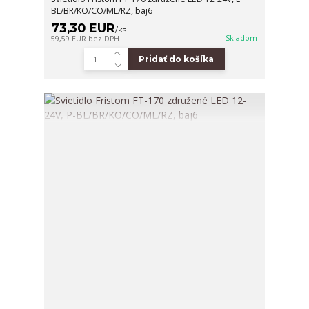
BL/BR/KO/CO/ML/RZ, baj6
73,30 EUR
/
ks
Skladom
59,59 EUR
bez DPH
Pridať do košíka