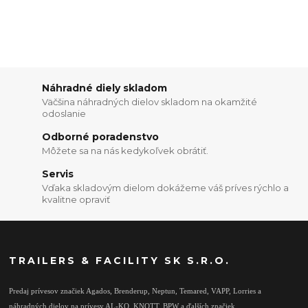
Náhradné diely skladom
Väčšina náhradných dielov skladom na okamžité
odoslanie
Odborné poradenstvo
Môžete sa na nás kedykoľvek obrátiť.
Servis
Vďaka skladovým dielom dokážeme váš príves rýchlo a
kvalitne opraviť
TRAILERS & FACILITY SK S.R.O.
Predaj prívesov značiek Agados, Brenderup, Neptun, Temared, VAPP, Lorries a
náhradných dielov na prívesy AL-KO, KNOTT, BPW a ďalších značiek.