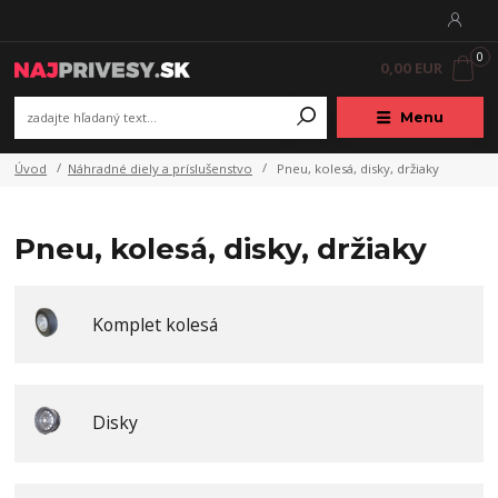
0
0,00 EUR
Menu
Úvod
Náhradné diely a príslušenstvo
Pneu, kolesá, disky, držiaky
Pneu, kolesá, disky, držiaky
Komplet kolesá
Disky