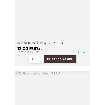
Kľúč na kolesá krížový 17-19-21-23
13,00 EUR
/
ks
Skladom
10,57 EUR
bez DPH
Pridať do košíka