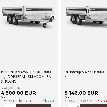
Brenderup 5325ATB3000 - 3000
Brenderup 5325ATB3000 -
kg - DOPREDAJ - SKLADOM IBA
kg
STREČNO
5 146,00 EUR
4 500,00 EUR
5 146,00 EUR
/
ks
/
ks
Skladom
Nie je
3 658,54 EUR
bez DPH
4 183,74 EUR
bez DPH