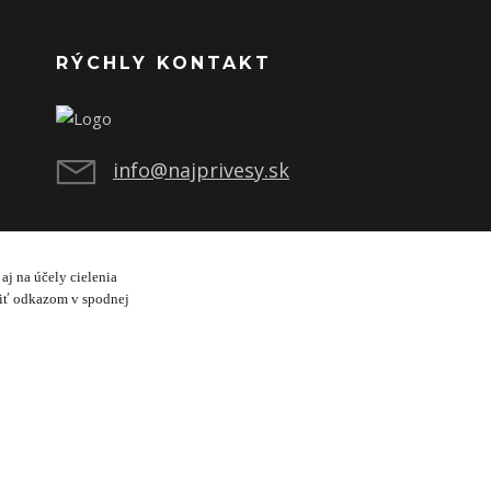
RÝCHLY KONTAKT
info@najprivesy.sk
aj na účely cielenia
viť odkazom v spodnej