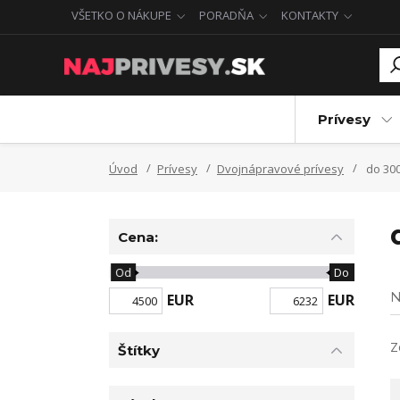
VŠETKO O NÁKUPE
PORADŇA
KONTAKTY
Prívesy
Úvod
Prívesy
Dvojnápravové prívesy
do 300
Cena:
Od
Do
N
EUR
EUR
Z
Štítky