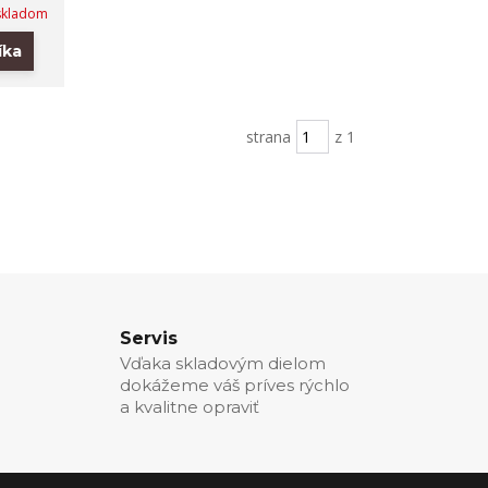
 skladom
íka
strana
z 1
Servis
Vďaka skladovým dielom
dokážeme váš príves rýchlo
a kvalitne opraviť