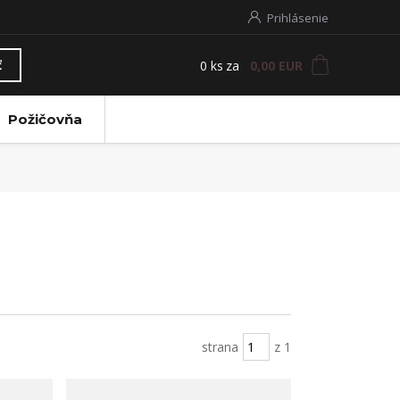
Prihlásenie
0
ks
za
0,00 EUR
ť
Požičovňa
strana
z 1