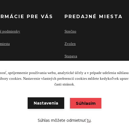
ORMÁCIE PRE VÁS
PREDAJNÉ MIESTA
é podmienky
Strečno
miesta
Zvolen
Stupava
osť, spríjemnenie používania webu, analytické účely a v prípade udelenia súhlasu 
bory cookies. Nastavenie vlastných preferencií cookies môžete kedykoľvek upra
časti stránok.
Copyright 2020 © TRAILERS & FACILITY SK s.r.o.
Nastavenia
Súhlasím
Súhlas môžete odmietnuť
tu
.