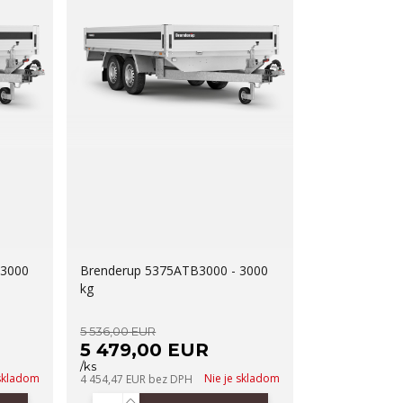
 3000
Brenderup 5375ATB3000 - 3000
kg
5 536,00 EUR
5 479,00 EUR
/
ks
 skladom
Nie je skladom
4 454,47 EUR
bez DPH