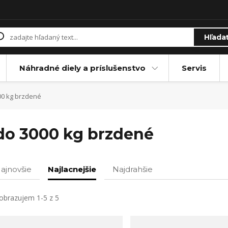
Hľada
Náhradné diely a príslušenstvo
Servis
0 kg brzdené
do 3000 kg brzdené
ajnovšie
Najlacnejšie
Najdrahšie
obrazujem 1-5 z 5