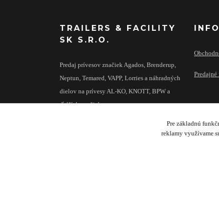
TRAILERS & FACILITY
INF
SK S.R.O.
Obchodn
Predaj prívesov značiek Agados, Brenderup,
Predajné 
Neptun, Temared, VAPP, Lorries a náhradných
dielov na prívesy AL-KO, KNOTT, BPW a
ďalších značiek.
Pre základnú funkčn
reklamy využívame sú