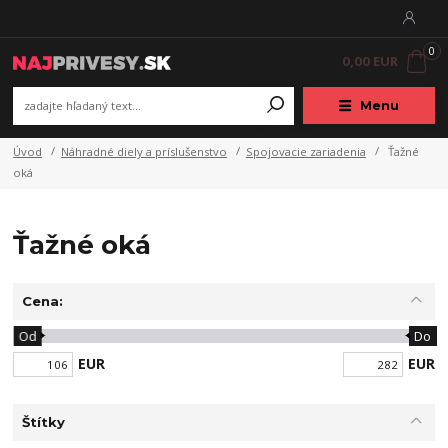
0
0,00 EUR
Menu
Úvod
Náhradné diely a príslušenstvo
Spojovacie zariadenia
Ťažné
oká
Ťažné oká
Cena:
Od
Do
EUR
EUR
Štítky