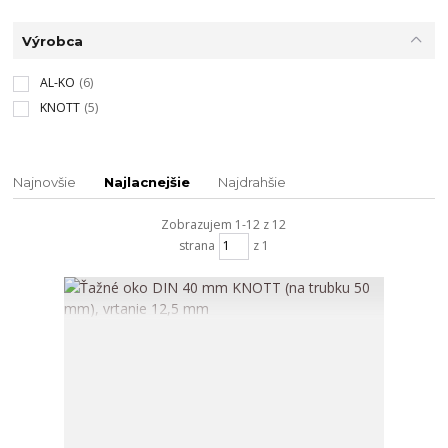
Výrobca
AL-KO
(6)
KNOTT
(5)
Najnovšie
Najlacnejšie
Najdrahšie
Zobrazujem 1-12 z 12
strana
z 1