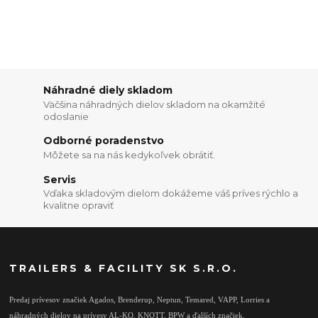
Náhradné diely skladom
Väčšina náhradných dielov skladom na okamžité
odoslanie
Odborné poradenstvo
Môžete sa na nás kedykoľvek obrátiť.
Servis
Vďaka skladovým dielom dokážeme váš príves rýchlo a
kvalitne opraviť
TRAILERS & FACILITY SK S.R.O.
Predaj prívesov značiek Agados, Brenderup, Neptun, Temared, VAPP, Lorries a
náhradných dielov na prívesy AL-KO, KNOTT, BPW a ďalších značiek.