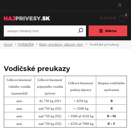
0
0,00 EUR
Menu
Úvod
PORADŇA
Rady, predpisy, zákony, tipy
Vodičské preukazy
Vodičské preukazy
Celková hmotnosť
Celková hmotnosť
Celková hmotnosť
Skupina vodičského
ťažného vozidla
prípojného vozidla
jazdnej súpravy
oprávnenia
(automobil)
(príves)
auto
do 750 kg (O1)
= 4250 kg
B
auto
nad 750 kg (O2)
<= 3500 kg
B
auto
nad 750 kg (O2)
= 3500 až 4250 kg
B + 96
auto
nad 750 kg (O2)
> 4250 až 7000 kg
B + E