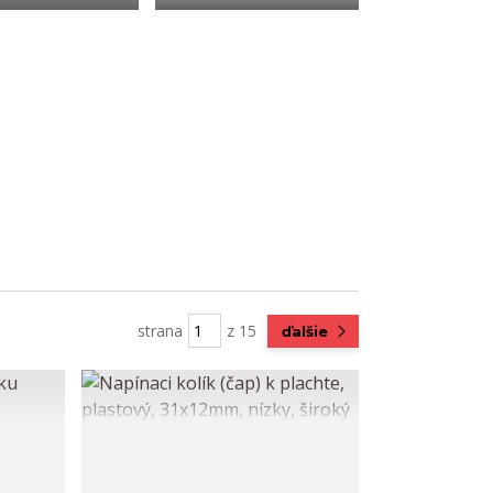
strana
z 15
ďalšie