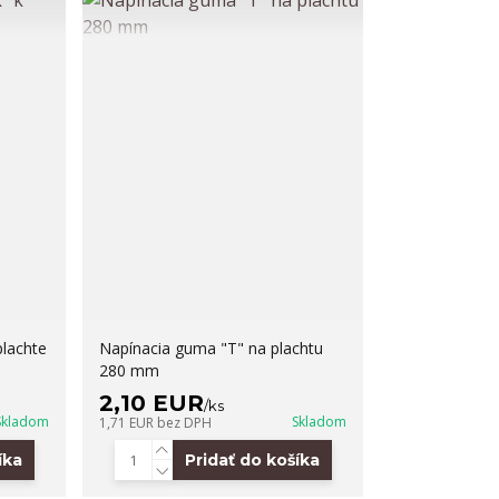
plachte
Napínacia guma "T" na plachtu
280 mm
2,10 EUR
/
ks
Skladom
Skladom
1,71 EUR
bez DPH
íka
Pridať do košíka