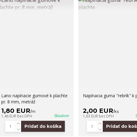
Lano napínacie gumové k plachte
Napínacia guma "rebrík" k 
pr. 8 mm, metráž
1,80 EUR
2,00 EUR
/
m
/
ks
Skladom
1,46 EUR
bez DPH
1,63 EUR
bez DPH
Pridať do košíka
Pridať do koš