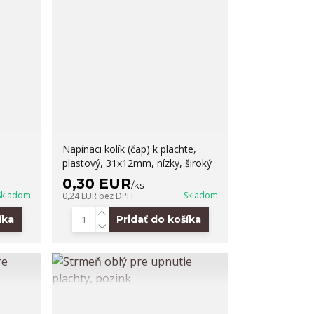
Napínaci kolík (čap) k plachte,
plastový, 31x12mm, nízky, široký
0,30 EUR
/
ks
Skladom
Skladom
0,24 EUR
bez DPH
íka
Pridať do košíka