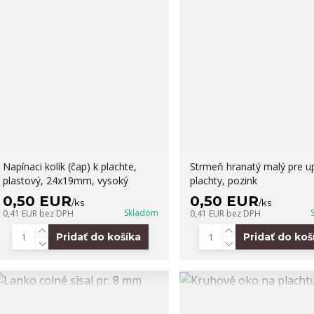
Napínaci kolík (čap) k plachte,
Strmeň hranatý malý pre u
plastový, 24x19mm, vysoký
plachty, pozink
0,50 EUR
0,50 EUR
/
ks
/
ks
Skladom
0,41 EUR
bez DPH
0,41 EUR
bez DPH
Pridať do košíka
Pridať do koš