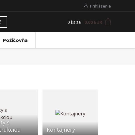
Prihlásenie
0
ks
za
0,00 EUR
ť
Požičovňa
ty s
trukciou
Kontajnery