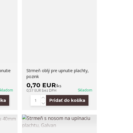
pnutie
Strmeň oblý pre upnutie plachty,
pozink
0,70 EUR
/
ks
Skladom
Skladom
0,57 EUR
bez DPH
íka
Pridať do košíka