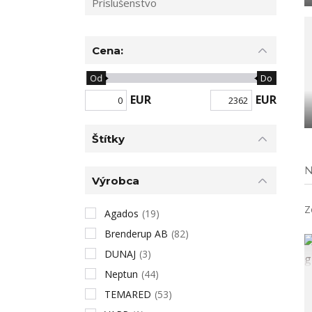
Príslušenstvo
Cena:
Od
Do
EUR
EUR
Štítky
N
Výrobca
Z
Agados
(19)
Brenderup AB
(82)
DUNAJ
(3)
Neptun
(44)
TEMARED
(53)