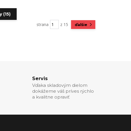
 (15)
strana
z 15
ďalšie
Servis
Vďaka skladovým dielom
dokážeme váš príves rýchlo
a kvalitne opraviť