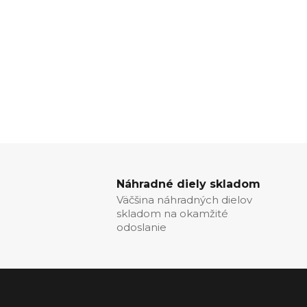
Náhradné diely skladom
Väčšina náhradných dielov
skladom na okamžité
odoslanie