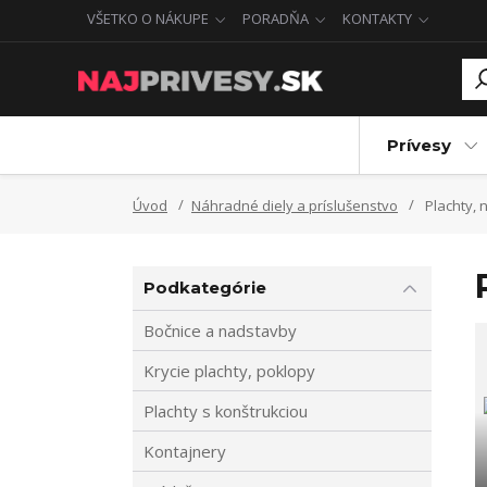
VŠETKO O NÁKUPE
PORADŇA
KONTAKTY
Prívesy
Úvod
Náhradné diely a príslušenstvo
Plachty, 
Podkategórie
Bočnice a nadstavby
Krycie plachty, poklopy
Plachty s konštrukciou
Kontajnery