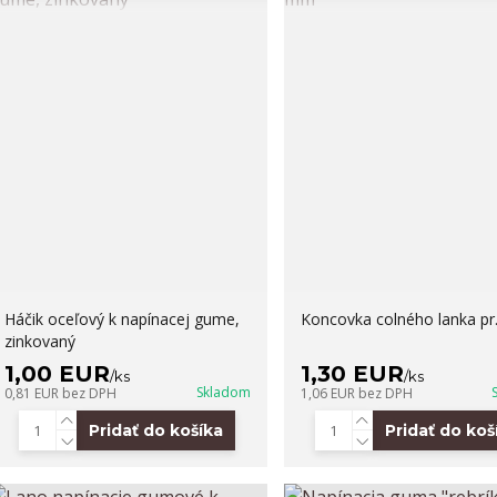
Háčik oceľový k napínacej gume,
Koncovka colného lanka p
zinkovaný
1,00 EUR
1,30 EUR
/
ks
/
ks
Skladom
0,81 EUR
bez DPH
1,06 EUR
bez DPH
Pridať do košíka
Pridať do koš