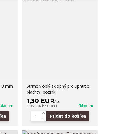
r. 8 mm
Strmeň oblý sklopný pre upnutie
plachty, pozink
1,30 EUR
/
ks
Skladom
Skladom
1,06 EUR
bez DPH
íka
Pridať do košíka