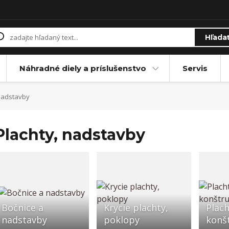
Hľada
Náhradné diely a príslušenstvo
Servis
nadstavby
Plachty, nadstavby
Bočnice a
Krycie plachty,
Plach
nadstavby
poklopy
konš