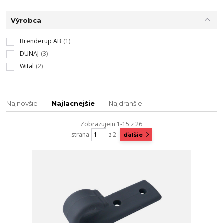
Výrobca
Brenderup AB
(1)
DUNAJ
(3)
Wital
(2)
Najnovšie
Najlacnejšie
Najdrahšie
Zobrazujem 1-15 z 26
strana
z 2
ďalšie