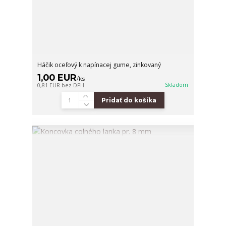
Háčik oceľový k napínacej gume, zinkovaný
1,00 EUR
/
ks
Skladom
0,81 EUR
bez DPH
Pridať do košíka