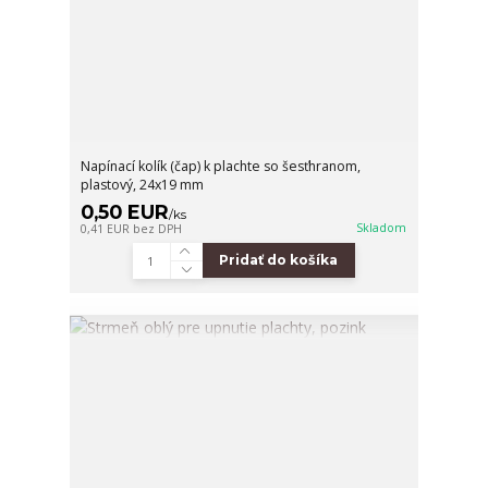
Napínací kolík (čap) k plachte so šesťhranom,
plastový, 24x19 mm
0,50 EUR
/
ks
Skladom
0,41 EUR
bez DPH
Pridať do košíka