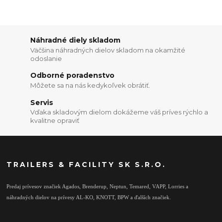
Náhradné diely skladom
Väčšina náhradných dielov skladom na okamžité
odoslanie
Odborné poradenstvo
Môžete sa na nás kedykoľvek obrátiť.
Servis
Vďaka skladovým dielom dokážeme váš príves rýchlo a
kvalitne opraviť
TRAILERS & FACILITY SK S.R.O.
Predaj prívesov značiek Agados, Brenderup, Neptun, Temared, VAPP, Lorries a
náhradných dielov na prívesy AL-KO, KNOTT, BPW a ďalších značiek.