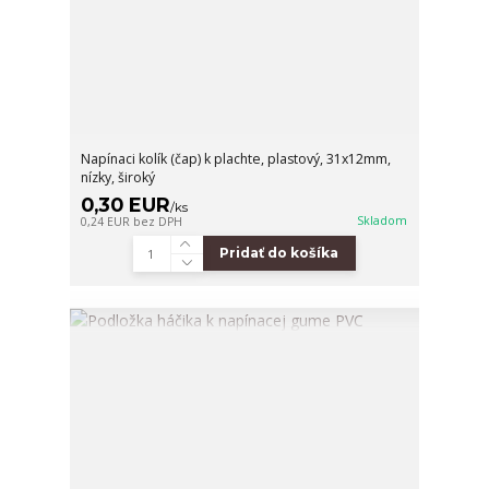
Napínaci kolík (čap) k plachte, plastový, 31x12mm,
nízky, široký
0,30 EUR
/
ks
Skladom
0,24 EUR
bez DPH
Pridať do košíka