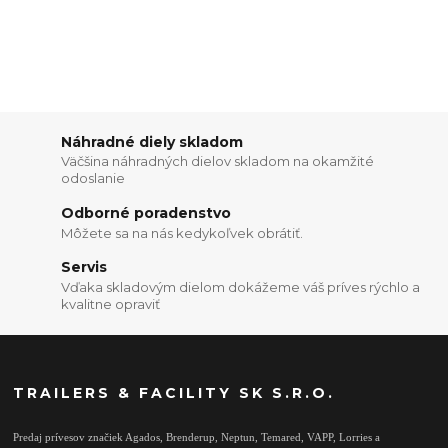
Náhradné diely skladom
Väčšina náhradných dielov skladom na okamžité
odoslanie
Odborné poradenstvo
Môžete sa na nás kedykoľvek obrátiť.
Servis
Vďaka skladovým dielom dokážeme váš príves rýchlo a
kvalitne opraviť
TRAILERS & FACILITY SK S.R.O.
Predaj prívesov značiek Agados, Brenderup, Neptun, Temared, VAPP, Lorries a