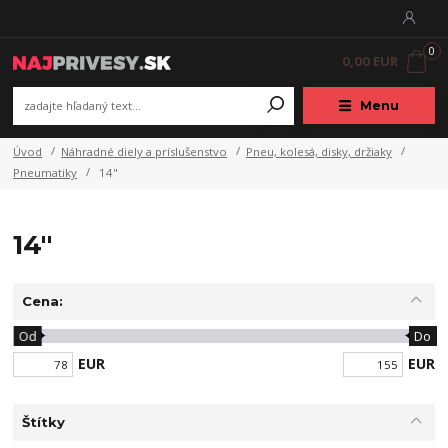
0
0,00 EUR
Menu
Úvod
Náhradné diely a príslušenstvo
Pneu, kolesá, disky, držiaky
Pneumatiky
14"
14"
Cena:
Od
Do
EUR
EUR
Štítky