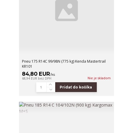
Pneu 175 R14C 99/98N (775 kg) Kenda Mastertrail
KR101
84,80 EUR
/
ks
Nie je skladom
68,94 EUR
bez DPH
Pridať do košíka