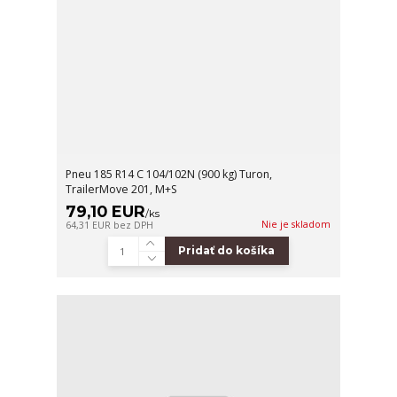
Pneu 185 R14 C 104/102N (900 kg) Turon,
TrailerMove 201, M+S
79,10 EUR
/
ks
Nie je skladom
64,31 EUR
bez DPH
Pridať do košíka