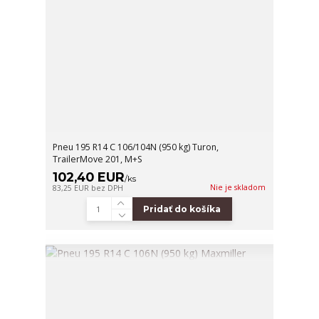
Pneu 195 R14 C 106/104N (950 kg) Turon,
TrailerMove 201, M+S
102,40 EUR
/
ks
Nie je skladom
83,25 EUR
bez DPH
Pridať do košíka