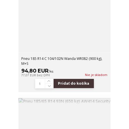
Pneu 185 R14 C 104/102N Wanda WR082 (900 kg),
M+S
94,80 EUR
/
ks
Nie je skladom
77,07 EUR
bez DPH
Pridať do košíka