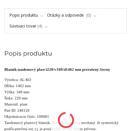
Popis produktu
Otázky a odpovede
0
Súvisiaci tovar
4
Popis produktu
Blatník tandemový plast š220/v349/d1462 mm prerušený čierny
Výrobca: AL-KO
Dĺžka: 1462 mm
Výška: 349 mm
Šírka: 220 mm
Materiál: plast
Part ID: 246120
Objednávacie číslo: 100081
Tandemový plastový blatník. Blatník sa dodáva nevŕtaný. Je symetrický
podľa priečnej osi, t.j. je použiteľný na obe strany prívesu.