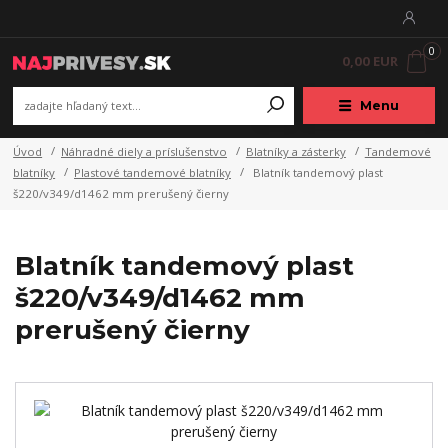
0
0,00 EUR
Menu
Úvod
Náhradné diely a príslušenstvo
Blatníky a zásterky
Tandemové
blatníky
Plastové tandemové blatníky
Blatník tandemový plast
š220/v349/d1462 mm prerušený čierny
Blatník tandemový plast
š220/v349/d1462 mm
prerušený čierny