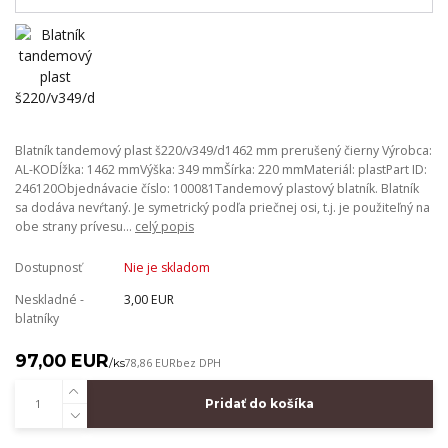
Blatník tandemový plast š220/v349/d1462 mm prerušený čierny Výrobca:
AL-KODĺžka: 1462 mmVýška: 349 mmŠírka: 220 mmMateriál: plastPart ID:
246120Objednávacie číslo: 100081Tandemový plastový blatník. Blatník
sa dodáva nevŕtaný. Je symetrický podľa priečnej osi, t.j. je použiteľný na
obe strany prívesu...
celý popis
Dostupnosť
Nie je skladom
Neskladné -
3,00 EUR
blatníky
97,00 EUR
/
ks
78,86 EUR
bez DPH
Pridať do košíka