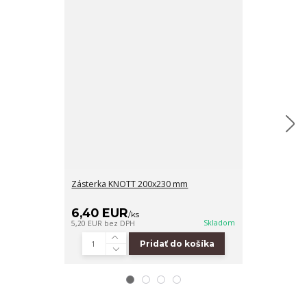
Zásterka KNOTT 200x230 mm
Zásterka VAP
6,40 EUR
3,80 EUR
/
ks
Skladom
5,20 EUR
bez DPH
3,09 EUR
bez D
Pridať do košíka