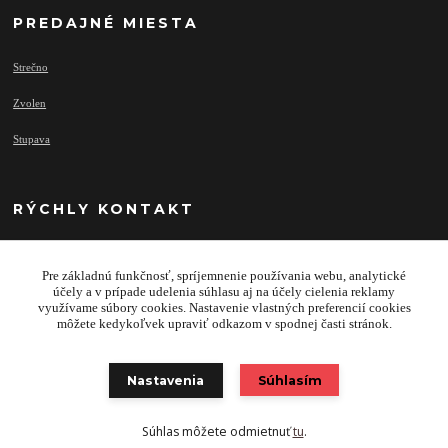
PREDAJNÉ MIESTA
Strečno
Zvolen
Stupava
RÝCHLY KONTAKT
Pre základnú funkčnosť, spríjemnenie používania webu, analytické
info@najprivesy.sk
účely a v prípade udelenia súhlasu aj na účely cielenia reklamy
využívame súbory cookies. Nastavenie vlastných preferencií cookies
môžete kedykoľvek upraviť odkazom v spodnej časti stránok.
Nastavenia
Súhlasím
Copyright 2020 © TRAILERS & FACILITY SK s.r.o.
Súhlas môžete odmietnuť
tu
.