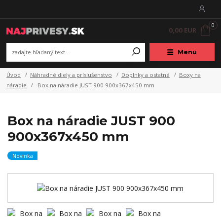
0
0,00 EUR
Menu
Úvod
Náhradné diely a príslušenstvo
Doplnky a ostatné
Boxy na
náradie
Box na náradie JUST 900 900x367x450 mm
Box na náradie JUST 900
900x367x450 mm
Novinka