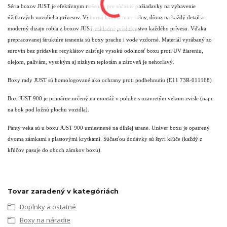
Séria boxov JUST je efektívnym riešením pre súčasné požiadavky na vybavenie
úžitkových vozidiel a prívesov. Výborná kvalita materiálov, dôraz na každý detail a
moderný dizajn robia z boxov JUST základné príslušenstvo každého prívesu. Vďaka
prepracovanej štruktúre tesnenia sú boxy prachu i vode vzdorné. Materiál vyrábaný zo
surovín bez prídavku recyklátov zaisťuje vysokú odolnosť boxu proti UV žiareniu,
olejom, palivám, vysokým aj nízkym teplotám a zároveň je nehorľavý.
Boxy rady JUST sú homologované ako ochrany proti podbehnutiu (E11 73R-011168)
Box JUST 900 je primárne určený na montáž v polohe s uzavretým vekom zvisle (napr.
na bok pod ložnú plochu vozidla).
Pánty veka sú u boxu JUST 900 umiestnené na dlhšej strane. Uzáver boxu je opatrený
dvoma zámkami s plastovými krytkami. Súčasťou dodávky sú štyri kľúče (každý z
kľúčov pasuje do oboch zámkov boxu).
Tovar zaradený v kategóriách
Doplnky a ostatné
Boxy na náradie