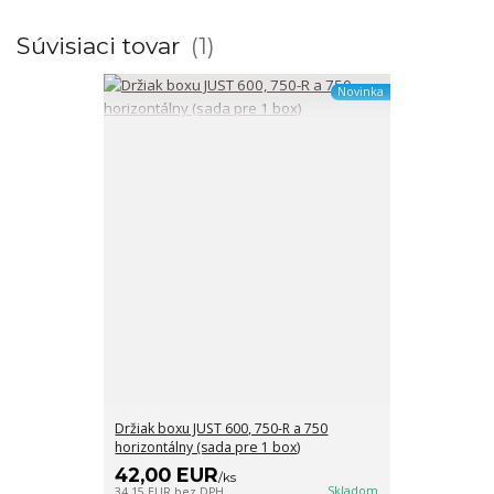
Súvisiaci tovar
1
Novinka
Držiak boxu JUST 600, 750-R a 750
horizontálny (sada pre 1 box)
42,00 EUR
/
ks
Skladom
34,15 EUR
bez DPH