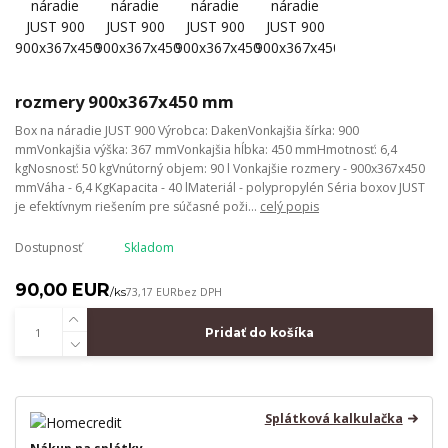
rozmery 900x367x450 mm
Box na náradie JUST 900 Výrobca: DakenVonkajšia šírka: 900
mmVonkajšia výška: 367 mmVonkajšia hĺbka: 450 mmHmotnosť: 6,4
kgNosnosť: 50 kgVnútorný objem: 90 l Vonkajšie rozmery - 900x367x450
mmVáha - 6,4 KgKapacita - 40 lMateriál - polypropylén Séria boxov JUST
je efektívnym riešením pre súčasné poži...
celý popis
Dostupnosť
Skladom
90,00 EUR
/
ks
73,17 EUR
bez DPH
Pridať do košíka
Splátková kalkulačka