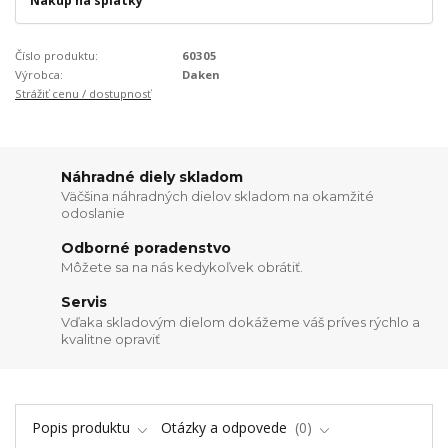
Nákup na splátky
Číslo produktu:
60305
Výrobca:
Daken
Strážiť cenu / dostupnosť
Náhradné diely skladom
Väčšina náhradných dielov skladom na okamžité
odoslanie
Odborné poradenstvo
Môžete sa na nás kedykoľvek obrátiť.
Servis
Vďaka skladovým dielom dokážeme váš príves rýchlo a
kvalitne opraviť
Popis produktu
Otázky a odpovede
0