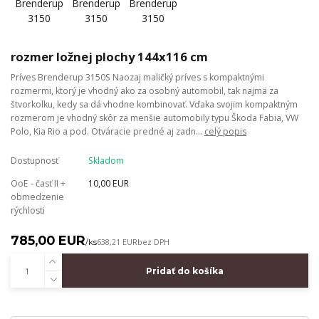
rozmer ložnej plochy 144x116 cm
Príves Brenderup 3150S Naozaj maličký príves s kompaktnými
rozmermi, ktorý je vhodný ako za osobný automobil, tak najmä za
štvorkolku, kedy sa dá vhodne kombinovať. Vďaka svojim kompaktným
rozmerom je vhodný skôr za menšie automobily typu Škoda Fabia, VW
Polo, Kia Rio a pod. Otváracie predné aj zadn...
celý popis
Dostupnosť
Skladom
OoE - časť II +
10,00 EUR
obmedzenie
rýchlosti
785,00 EUR
/
ks
638,21 EUR
bez DPH
Pridať do košíka