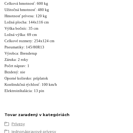
Celková hmotnosť: 600 kg
Užitočná hmotnosť: 480 kg
Hmotnosť prívesu: 120 kg
Ložná plocha: 144x116 cm
Výška bočníc: 35 cm
Ložná výška: 69 cm
Celkové rozmery: 254x124 cm
Pneumatiky: 145/80R13
Výrobca: Brenderup
Záruka: 2 roky
Počet náprav: 1
Brzdený: nie
Oporné koliesko: príplatok
Konštrukčná rýchlosť: 100 km/h
Elektroinštalácia: 13 pin
Tovar zaradený v kategóriách
Prívesy
Jednonápravové prívesy