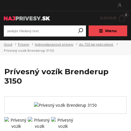
0
0,00 EUR
Menu
Úvod
Prívesy
Jednonápravové prívesy
do 750 kg nebrzdené
Prívesný vozík Brenderup 3150
Prívesný vozík Brenderup
3150