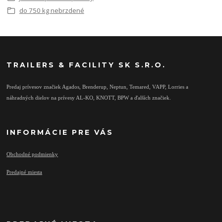
do 750 kg nebrzdené
TRAILERS & FACILITY SK S.R.O.
Predaj prívesov značiek Agados, Brenderup, Neptun, Temared, VAPP, Lorries a
náhradných dielov na prívesy AL-KO, KNOTT, BPW a ďalších značiek.
INFORMÁCIE PRE VÁS
Obchodné podmienky
Predajné miesta