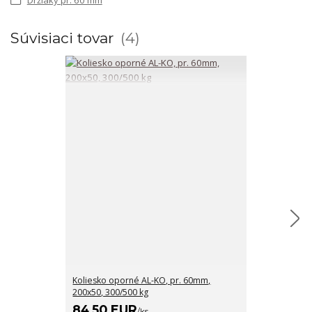
Súvisiaci tovar
4
Koliesko oporné AL-KO, pr. 60mm,
Koliesko opor
200x50, 300/500 kg
(oceľový disk)
84,50 EUR
87,50 EU
/
ks