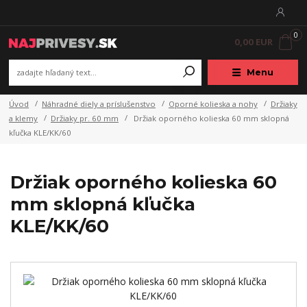
0
0,00 EUR
Menu
Úvod
Náhradné diely a príslušenstvo
Oporné kolieska a nohy
Držiaky
a klemy
Držiaky pr. 60 mm
Držiak oporného kolieska 60 mm sklopná
kľučka KLE/KK/60
Držiak oporného kolieska 60
mm sklopná kľučka
KLE/KK/60