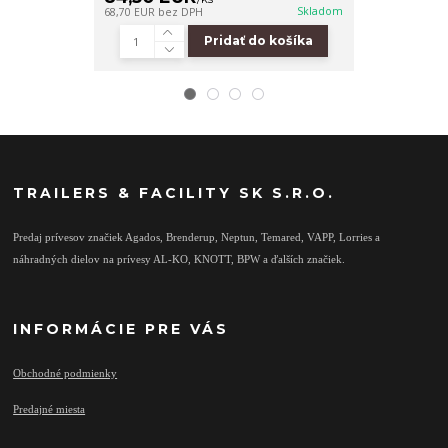
Skladom
68,70 EUR
bez DPH
71,14 EUR
bez 
Pridať do košíka
TRAILERS & FACILITY SK S.R.O.
Predaj prívesov značiek Agados, Brenderup, Neptun, Temared, VAPP, Lorries a
náhradných dielov na prívesy AL-KO, KNOTT, BPW a ďalších značiek.
INFORMÁCIE PRE VÁS
Obchodné podmienky
Predajné miesta