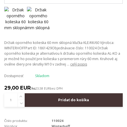
Držiak oporného kolieska 60 mm sklopná kľučka KLE/KK/60 Výrobca:
WINTERHOFFPart ID: 1861429Objednávacie číslo: 110024 Držiak
oporného kolieska je alternatívou k držiaku oporného kolieska AL-KO a
je možné ho použiť pre kolieska s priemerom rúry 60 mm. Kruhové aj
oválne diery pre skrutky M10 v zadnej ...
celý popis
Dostupnosť
Skladom
29,00 EUR
/
ks
23,58 EUR
bez DPH
Pridať do košíka
Číslo produktu:
110024
Výrobca:
Winterhoff