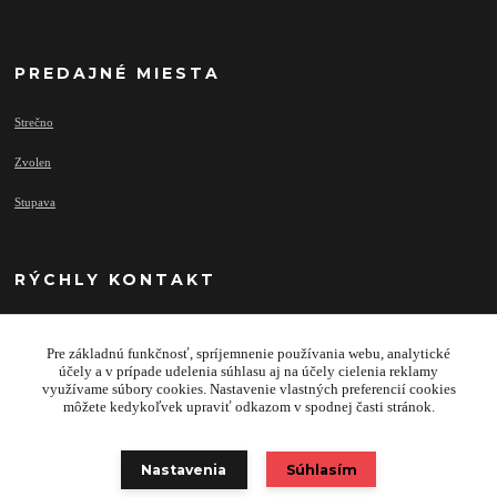
PREDAJNÉ MIESTA
Strečno
Zvolen
Stupava
RÝCHLY KONTAKT
Pre základnú funkčnosť, spríjemnenie používania webu, analytické
info@najprivesy.sk
účely a v prípade udelenia súhlasu aj na účely cielenia reklamy
využívame súbory cookies. Nastavenie vlastných preferencií cookies
môžete kedykoľvek upraviť odkazom v spodnej časti stránok.
Nastavenia
Súhlasím