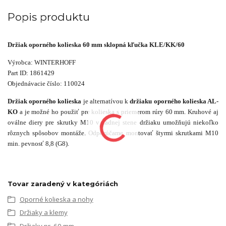
Popis produktu
Držiak oporného kolieska 60 mm sklopná kľučka KLE/KK/60
Výrobca: WINTERHOFF
Part ID: 1861429
Objednávacie číslo: 110024
Držiak oporného kolieska
je alternatívou k
držiaku oporného kolieska AL-
KO
a je možné ho použiť pre kolieska s priemerom rúry 60 mm. Kruhové aj
oválne diery
pre skrutky M10 v zadnej stene držiaku umožňujú niekoľko
rôznych spôsobov montáže.
Odporúčame montovať štyrmi skrutkami M10
min. pevnosť 8,8 (G8).
Tovar zaradený v kategóriách
Oporné kolieska a nohy
Držiaky a klemy
Držiaky pr. 60 mm