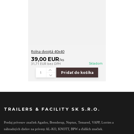
Rolna dvojitá 40x40
39,00 EUR
/
ks
Skladom
31,71 EUR
bez DPH
Pridať do košíka
TRAILERS & FACILITY SK S.R.O.
Predaj prívesov značiek Agados, Brenderup, Neptun, Temared, VAPP, Lorries a
náhradných dielov na prívesy AL-KO, KNOTT, BPW a ďalších značiek.