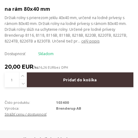
na rám 80x40 mm
Držiak rolny s prierezom jeklu 40x40 mm, určené na lodné prívesy s
rámom 80x40 mm. Držiak rolny na lodné prívesy s rámom 80x40 mm.
Držiak rolny slúži na uchytenie rolny. Určené pre lodné prívesy
Brenderup 8116, 8118, 8116B, 8118B, 8218B, 8220B, 8220TB, 8222TB,
8224TB, 8226TB a 8230TB. Určené tiež pr...
celý popis
Dostupnosť
Skladom
20,00 EUR
/
ks
16,26 EUR
bez DPH
Pridať do košíka
Číslo produktu:
103400
Výrobca:
Brenderup AB
Strážiť cenu / dostupnosť