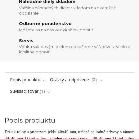
Náhradné diely skladom
Väčšina náhradných dielov skladom na okamžité
odoslanie
Odborné poradenstvo
Môžete sa na nás kedykoľvek obrátiť.
Servis
Vďaka skladovým dielom dokážeme váš príves rýchlo a
kvalitne opraviť
Popis produktu
Otázky a odpovede
0
Súvisiaci tovar
1
Popis produktu
Držiak rolny s prierezom jeklu 40x40 mm, určené na lodné prívesy s rámom
80x40 mm. Držiak rolny na
lodné prívesy
s rámom 80x40 mm. Držiak rolny