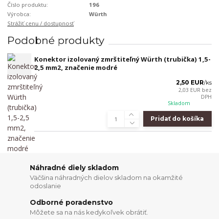
Číslo produktu:
196
Výrobca:
Würth
Strážiť cenu / dostupnosť
Podobné produkty
Konektor izolovaný zmrštiteľný Würth (trubička) 1,5-
2,5 mm2, značenie modré
2,50 EUR
/
ks
2,03 EUR
bez
DPH
Skladom
Pridať do košíka
Náhradné diely skladom
Väčšina náhradných dielov skladom na okamžité
odoslanie
Odborné poradenstvo
Môžete sa na nás kedykoľvek obrátiť.