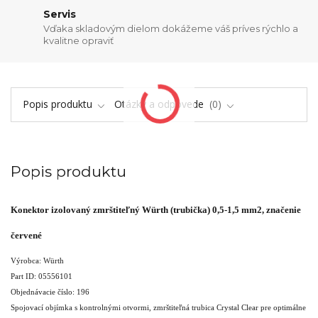
Servis
Vďaka skladovým dielom dokážeme váš príves rýchlo a
kvalitne opraviť
Popis produktu
Otázky a odpovede
0
Popis produktu
Konektor izolovaný zmrštiteľný Würth (trubička) 0,5-1,5 mm2, značenie
červené
Výrobca: Würth
Part ID: 05556101
Objednávacie číslo: 196
Spojovací objímka s kontrolnými otvormi, zmrštiteľná trubica Crystal Clear pre optimálne