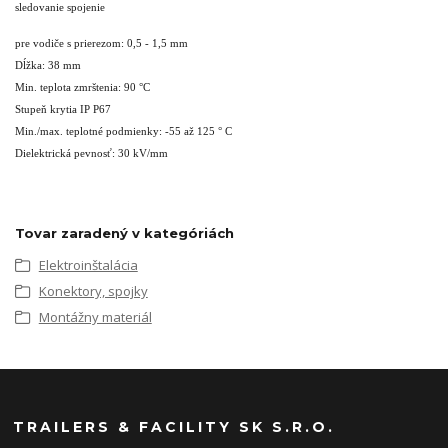
sledovanie spojenie
pre vodiče s prierezom: 0,5 - 1,5 mm
Dĺžka: 38 mm
Min. teplota zmrštenia: 90 °C
Stupeň krytia IP P67
Min./max. teplotné podmienky: -55 až 125 ° C
Dielektrická pevnosť: 30 kV/mm
Tovar zaradený v kategóriách
Elektroinštalácia
Konektory, spojky
Montážny materiál
TRAILERS & FACILITY SK S.R.O.