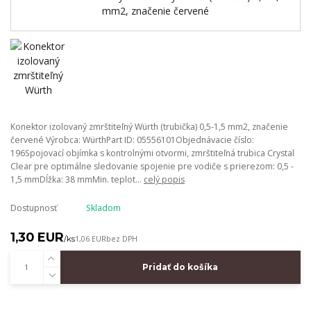
Konektor izolovaný zmrštiteľný Würth (trubička) 0,5-1,5 mm2, značenie
červené Výrobca: WürthPart ID: 05556101Objednávacie číslo:
196Spojovací objímka s kontrolnými otvormi, zmrštiteľná trubica Crystal
Clear pre optimálne sledovanie spojenie pre vodiče s prierezom: 0,5 -
1,5 mmDĺžka: 38 mmMin. teplot...
celý popis
Dostupnosť
Skladom
1,30 EUR
/
ks
1,06 EUR
bez DPH
Pridať do košíka