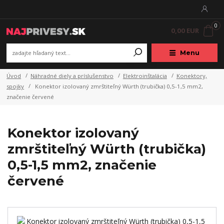
0
0,00 EUR
Menu
Úvod
Náhradné diely a príslušenstvo
Elektroinštalácia
Konektory,
spojky
Konektor izolovaný zmrštiteľný Würth (trubička) 0,5-1,5 mm2,
značenie červené
Konektor izolovaný
zmrštiteľný Würth (trubička)
0,5-1,5 mm2, značenie
červené