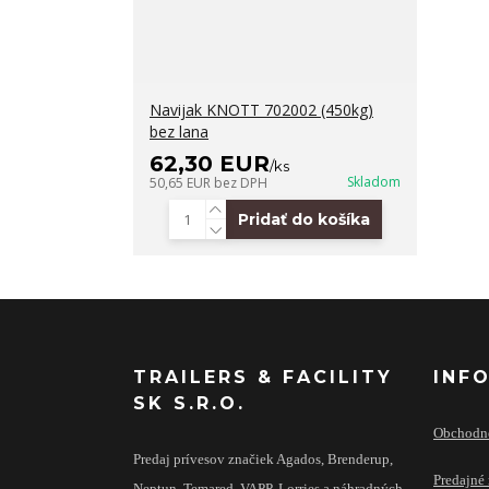
Navijak KNOTT 702002 (450kg)
bez lana
62,30 EUR
/
ks
Skladom
50,65 EUR
bez DPH
Pridať do košíka
TRAILERS & FACILITY
INF
SK S.R.O.
Obchodn
Predaj prívesov značiek Agados, Brenderup,
Predajné 