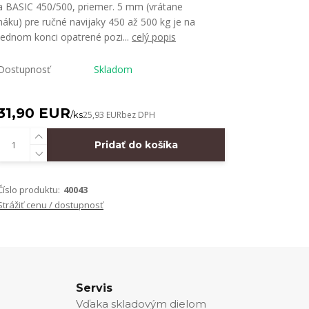
a BASIC 450/500, priemer. 5 mm (vrátane
háku) pre ručné navijaky 450 až 500 kg je na
jednom konci opatrené pozi...
celý popis
Dostupnosť
Skladom
31,90 EUR
/
ks
25,93 EUR
bez DPH
Pridať do košíka
Číslo produktu:
40043
Strážiť cenu / dostupnosť
Servis
Vďaka skladovým dielom