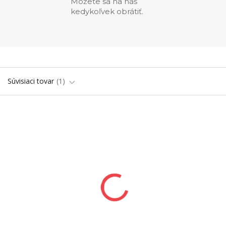
Môžete sa na nás
kedykoľvek obrátiť.
Súvisiaci tovar
1