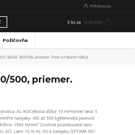
Prihlásenie
0
ks
za
0,00 EUR
ť
Požičovňa
01, BASIC 450/500, priemer. 5mm (vrátane háku)
0/500, priemer.
Výrobca: AL-KOCelková dĺžka: 10 mPriemer lana: 5
mmPre navijaky: 450 až 500 kgMenovitá pevnosť
drôtov: 1960 N/mm² Oceľové pozinkované lano
AL-KO. Lano 10 m AL-KO k navijaku OPTIMA 501