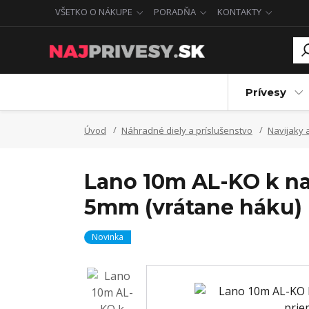
VŠETKO O NÁKUPE
PORADŇA
KONTAKTY
Prívesy
Úvod
Náhradné diely a príslušenstvo
Navijaky 
Lano 10m AL-KO k na
5mm (vrátane háku)
Novinka