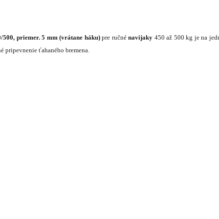
500, priemer. 5 mm (vrátane háku)
pre ručné
navijaky
450 až 500 kg je na je
é pripevnenie ťahaného bremena.