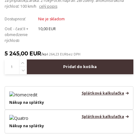
za príplatok)Záruka: 2 rokyPočet náprav: 2Brzdený: ánoKonštrukčná
rýchlosť: 100 km/h
celý popis
Dostupnosť
Nie je skladom
OoE - časť II +
10,00 EUR
obmedzenie
rýchlosti
5 245,00 EUR
/
ks
4 264,23 EUR
bez DPH
Pridať do košíka
Splátková kalkulačka
Nákup na splátky
Splátková kalkulačka
Nákup na splátky