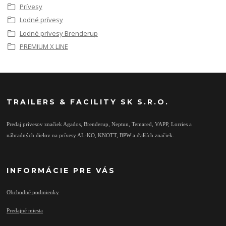
Prívesy
Lodné prívesy
Lodné prívesy Brenderup
PREMIUM X LINE
TRAILERS & FACILITY SK S.R.O.
Predaj prívesov značiek Agados, Brenderup, Neptun, Temared, VAPP, Lorries a
náhradných dielov na prívesy AL-KO, KNOTT, BPW a ďalších značiek.
INFORMÁCIE PRE VÁS
Obchodné podmienky
Predajné miesta