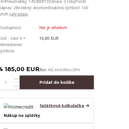
cmPneumatiky: 145/80R13Záruka: 2 rokyPočet
náprav: 2Brzdený: ánoKonštrukčná rýchlosť: 100
km/h
celý popis
Dostupnosť
Nie je skladom
OoE - časť II +
10,00 EUR
obmedzenie
rýchlosti
4 185,00 EUR
/
ks
3 402,44 EUR
bez DPH
Pridať do košíka
Splátková kalkulačka
Nákup na splátky