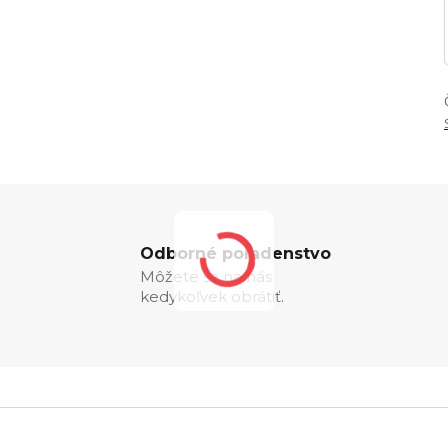
Odborné poradenstvo
Môžete sa na nás
kedykoľvek obrátiť.