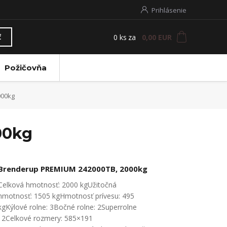
Prihlásenie
0
ks
za
0,00 EUR
ť
Požičovňa
000kg
00kg
Brenderup PREMIUM 242000TB, 2000kg
Celková hmotnosť: 2000 kgUžitočná
hmotnosť: 1505 kgHmotnosť prívesu: 495
kgKýlové rolne: 3Bočné rolne: 2Superrolne
: 2Celkové rozmery: 585×191