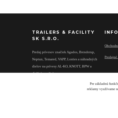
TRAILERS & FACILITY
INF
SK S.R.O.
Obchodn
Predaj prívesov značiek Agados, Brenderup,
Predajné 
Neptun, Temared, VAPP, Lorries a náhradných
dielov na prívesy AL-KO, KNOTT, BPW a
ďalších značiek.
Pre základnú funkčn
reklamy využívame sú