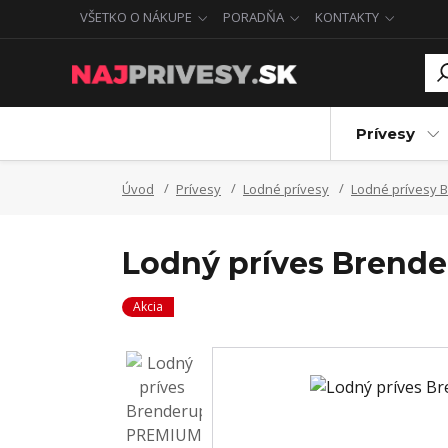
VŠETKO O NÁKUPE
PORADŇA
KONTAKTY
Prívesy
Úvod
Prívesy
Lodné prívesy
Lodné prívesy 
Lodný príves Brend
Akcia