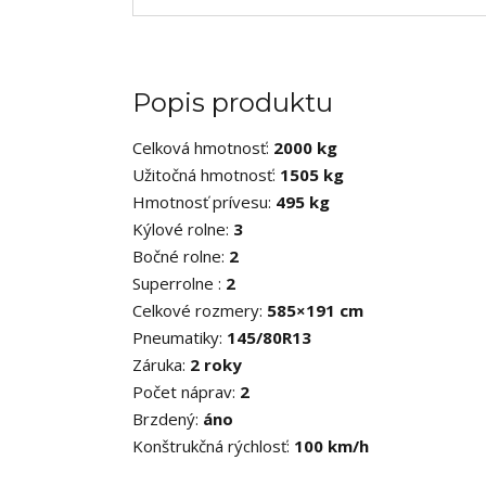
Popis produktu
Celková hmotnosť:
2000 kg
Užitočná hmotnosť:
1505 kg
Hmotnosť prívesu:
495 kg
Kýlové rolne:
3
Bočné rolne:
2
Superrolne :
2
Celkové rozmery:
585×191 cm
Pneumatiky:
145/80R13
Záruka:
2 roky
Počet náprav:
2
Brzdený:
áno
Konštrukčná rýchlosť:
100 km/h