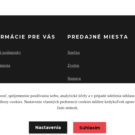
ORMÁCIE PRE VÁS
PREDAJNÉ MIESTA
é podmienky
Strečno
miesta
Zvolen
Stupava
osť, spríjemnenie používania webu, analytické účely a v prípade udelenia súhlasu 
bory cookies. Nastavenie vlastných preferencií cookies môžete kedykoľvek upra
časti stránok.
Copyright 2020 © TRAILERS & FACILITY SK s.r.o.
Nastavenia
Súhlasím