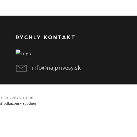
RÝCHLY KONTAKT
info@najprivesy.sk
aj na účely cielenia
viť odkazom v spodnej