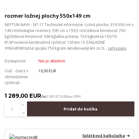
rozmer ložnej plochy 550x149 cm
NEPTUN NAVY - N7-17 Technické informácie: Ložná plocha: 310-550 cm x
149 cmVonkajšie rozmery: 595 cm x 159,5 cmCelková hmotnosť: 750
kgÚžitková hmotnosť: 596 kgVáha prívesu: 154 kgKolesá 155/70
R13Povolená konštrukčná rýchlosť: 130 km / h ZÁKLADNÉ
VYBAVENIEťažná spojka 750 kgrám skrutkovanýrám zo ži...
celý popis
Dostupnosť
Nie je skladom
OoE - časť II +
10,00 EUR
obmedzenie
rýchlosti
1 289,00 EUR
/
ks
1 047,97 EUR
bez DPH
Pridať do košíka
Splátková kalkulačka