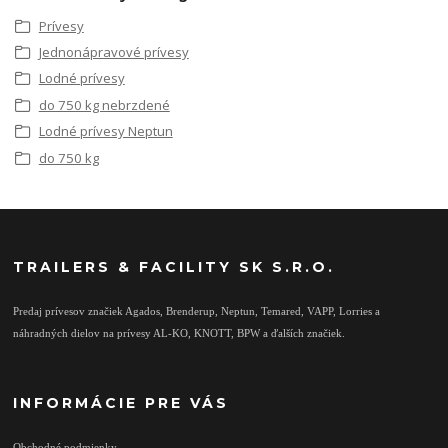
Prívesy
Jednonápravové prívesy
Lodné prívesy
do 750 kg nebrzdené
Lodné prívesy Neptun
do 750 kg
TRAILERS & FACILITY SK S.R.O.
Predaj prívesov značiek Agados, Brenderup, Neptun, Temared, VAPP, Lorries a
náhradných dielov na prívesy AL-KO, KNOTT, BPW a ďalších značiek.
INFORMÁCIE PRE VÁS
Obchodné podmienky