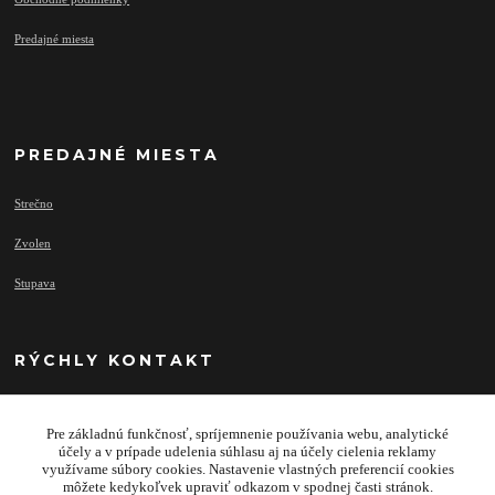
Predajné miesta
PREDAJNÉ MIESTA
Strečno
Zvolen
Stupava
RÝCHLY KONTAKT
Pre základnú funkčnosť, spríjemnenie používania webu, analytické
info@najprivesy.sk
účely a v prípade udelenia súhlasu aj na účely cielenia reklamy
využívame súbory cookies. Nastavenie vlastných preferencií cookies
môžete kedykoľvek upraviť odkazom v spodnej časti stránok.