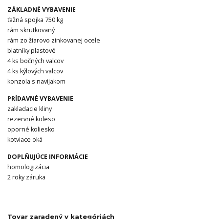
ZÁKLADNÉ VYBAVENIE
ťažná spojka 750 kg
rám skrutkovaný
rám zo žiarovo zinkovanej ocele
blatníky plastové
4 ks bočných valcov
4 ks kýlových valcov
konzola s navijakom
PRÍDAVNÉ VYBAVENIE
zakladacie kliny
rezervné koleso
oporné koliesko
kotviace oká
DOPLŇUJÚCE INFORMÁCIE
homologizácia
2 roky záruka
Tovar zaradený v kategóriách