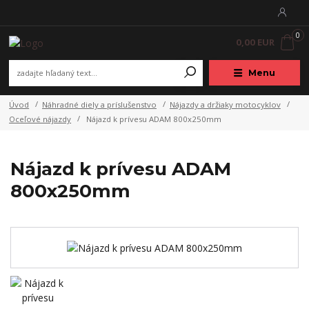
0
0,00 EUR
Menu
Úvod
Náhradné diely a príslušenstvo
Nájazdy a držiaky motocyklov
Oceľové nájazdy
Nájazd k prívesu ADAM 800x250mm
Nájazd k prívesu ADAM
800x250mm