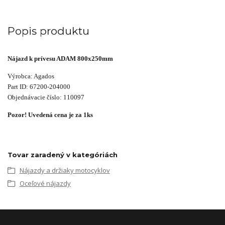
Popis produktu
Nájazd k prívesu ADAM 800x250mm
Výrobca: Agados
Part ID: 67200-204000
Objednávacie číslo: 110097
Pozor! Uvedená cena je za 1ks
Tovar zaradený v kategóriách
Nájazdy a držiaky motocyklov
Oceľové nájazdy