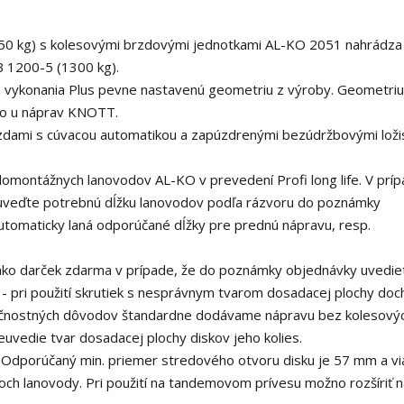
0 kg) s kolesovými brzdovými jednotkami AL-KO 2051 nahrádza
 1200-5 (1300 kg).
 vykonania Plus pevne nastavenú geometriu z výroby. Geometri
ko u náprav KNOTT.
dami s cúvacou automatikou a zapúzdrenými bezúdržbovými loži
omontážnych lanovodov AL-KO v prevedení Profi long life. V príp
 uveďte potrebnú dĺžku lanovodov podľa rázvoru do poznámky
utomaticky laná odporúčané dĺžky pre prednú nápravu, resp.
ako darček zdarma v prípade, že do poznámky objednávky uvedie
- pri použití skrutiek s nesprávnym tvarom dosadacej plochy doc
pečnostných dôvodov štandardne dodávame nápravu bez kolesový
euvedie tvar dosadacej plochy diskov jeho kolies.
s. Odporúčaný min. priemer stredového otvoru disku je 57 mm a vi
h lanovody. Pri použití na tandemovom prívesu možno rozšíriť na