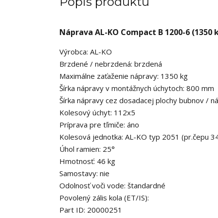
Popis produktu
Náprava AL-KO Compact B 1200-6 (1350 
Výrobca: AL-KO
Brzdené / nebrzdená: brzdená
Maximálne zaťaženie nápravy: 1350 kg
Šírka nápravy v montážnych úchytoch: 800 mm
Šírka nápravy cez dosadacej plochy bubnov / 
Kolesový úchyt: 112x5
Príprava pre tľmiče: áno
Kolesová jednotka: AL-KO typ 2051 (pr.čepu 
Úhol ramien: 25°
Hmotnosť: 46 kg
Samostavy: nie
Odolnosť voči vode: štandardné
Povolený zális kola (ET/IS):
Part ID: 20000251