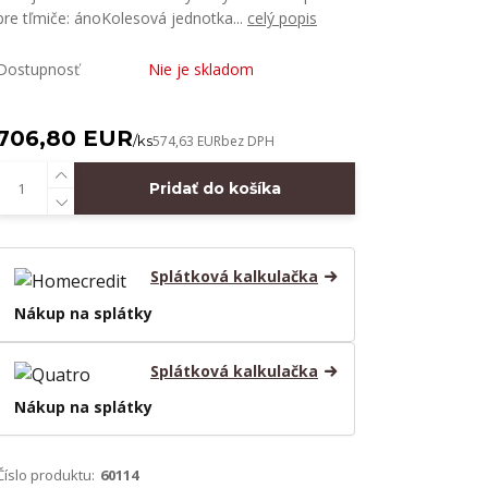
pre tľmiče: ánoKolesová jednotka...
celý popis
Dostupnosť
Nie je skladom
706,80 EUR
/
ks
574,63 EUR
bez DPH
Pridať do košíka
Splátková kalkulačka
Nákup na splátky
Splátková kalkulačka
Nákup na splátky
Číslo produktu:
60114