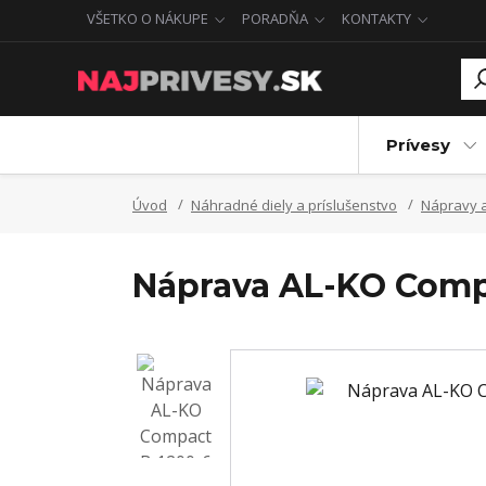
VŠETKO O NÁKUPE
PORADŇA
KONTAKTY
Prívesy
Úvod
Náhradné diely a príslušenstvo
Nápravy a
Náprava AL-KO Compa