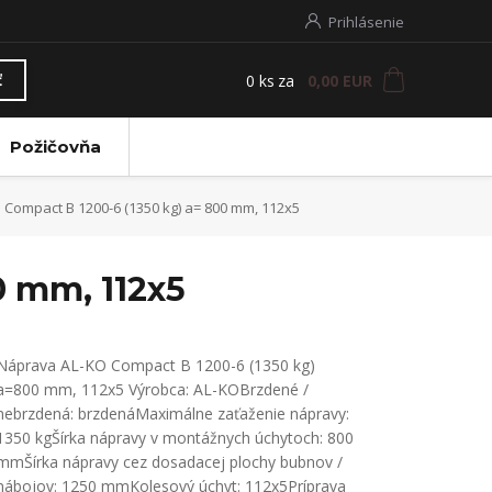
Prihlásenie
0
ks
za
0,00 EUR
ť
Požičovňa
Compact B 1200-6 (1350 kg) a= 800 mm, 112x5
0 mm, 112x5
Náprava AL-KO Compact B 1200-6 (1350 kg)
a=800 mm, 112x5 Výrobca: AL-KOBrzdené /
nebrzdená: brzdenáMaximálne zaťaženie nápravy:
1350 kgŠírka nápravy v montážnych úchytoch: 800
mmŠírka nápravy cez dosadacej plochy bubnov /
nábojov: 1250 mmKolesový úchyt: 112x5Príprava