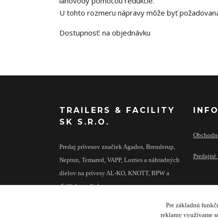
lanovody pomocou redukcie.
U tohto rozmeru nápravy môže byť požadovaná 
Dostupnosť: na objednávku
TRAILERS & FACILITY
INF
SK S.R.O.
Obchodn
Predaj prívesov značiek Agados, Brenderup,
Predajné 
Neptun, Temared, VAPP, Lorries a náhradných
dielov na prívesy AL-KO, KNOTT, BPW a
ďalších značiek.
Pre základnú funkčn
reklamy využívame sú