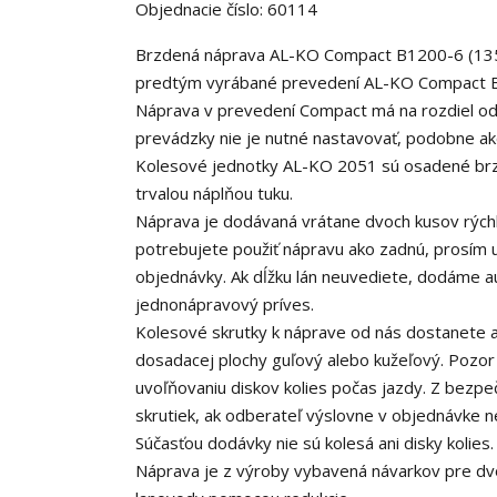
Objednacie číslo: 60114
Brzdená náprava AL-KO Compact B1200-6 (135
predtým vyrábané prevedení AL-KO Compact B
Náprava v prevedení Compact má na rozdiel od
prevádzky nie je nutné nastavovať, podobne a
Kolesové jednotky AL-KO 2051 sú osadené brz
trvalou náplňou tuku.
Náprava je dodávaná vrátane dvoch kusov rýchl
potrebujete použiť nápravu ako zadnú, prosím
objednávky. Ak dĺžku lán neuvediete, dodáme a
jednonápravový príves.
Kolesové skrutky k náprave od nás dostanete 
dosadacej plochy guľový alebo kužeľový. Pozor 
uvoľňovaniu diskov kolies počas jazdy. Z bez
skrutiek, ak odberateľ výslovne v objednávke n
Súčasťou dodávky nie sú kolesá ani disky kolie
Náprava je z výroby vybavená návarkov pre dvoc