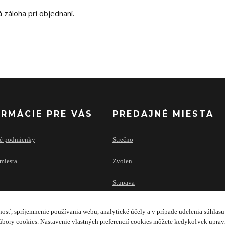
záloha pri objednaní.
ORMÁCIE PRE VÁS
PREDAJNÉ MIESTA
é podmienky
Strečno
miesta
Zvolen
Stupava
osť, spríjemnenie používania webu, analytické účely a v prípade udelenia súhlasu 
bory cookies. Nastavenie vlastných preferencií cookies môžete kedykoľvek upra