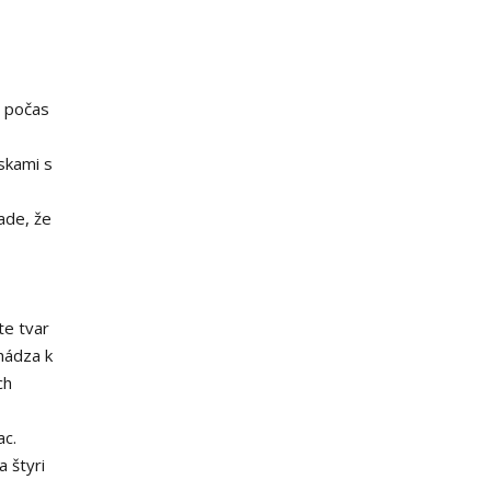
u počas
skami s
ade, že
te tvar
hádza k
ch
ac.
 štyri