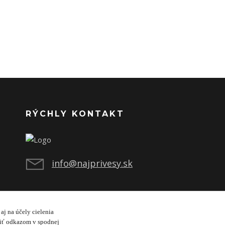
RÝCHLY KONTAKT
info@najprivesy.sk
aj na účely cielenia
viť odkazom v spodnej