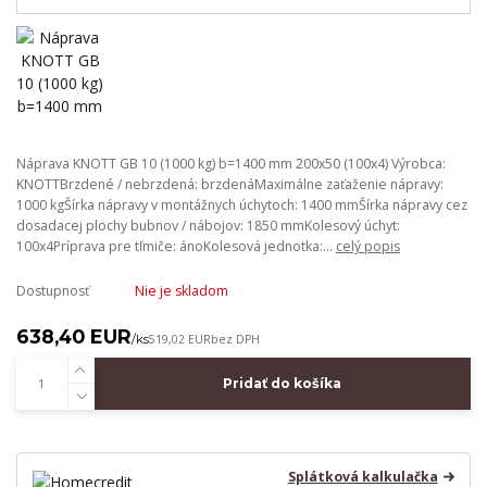
Náprava KNOTT GB 10 (1000 kg) b=1400 mm 200x50 (100x4) Výrobca:
KNOTTBrzdené / nebrzdená: brzdenáMaximálne zaťaženie nápravy:
1000 kgŠírka nápravy v montážnych úchytoch: 1400 mmŠírka nápravy cez
dosadacej plochy bubnov / nábojov: 1850 mmKolesový úchyt:
100x4Príprava pre tľmiče: ánoKolesová jednotka:...
celý popis
Dostupnosť
Nie je skladom
638,40 EUR
/
ks
519,02 EUR
bez DPH
Pridať do košíka
Splátková kalkulačka