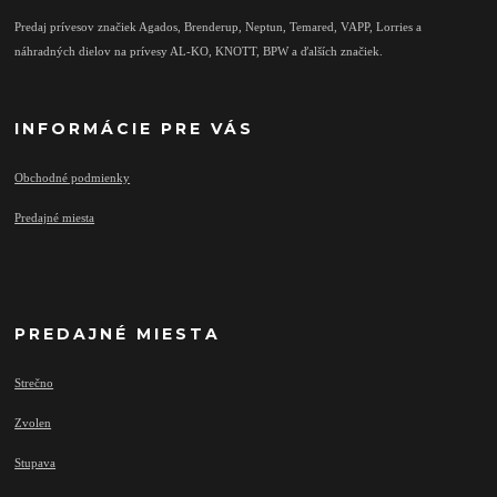
Predaj prívesov značiek Agados, Brenderup, Neptun, Temared, VAPP, Lorries a
náhradných dielov na prívesy AL-KO, KNOTT, BPW a ďalších značiek.
INFORMÁCIE PRE VÁS
Obchodné podmienky
Predajné miesta
PREDAJNÉ MIESTA
Strečno
Zvolen
Stupava