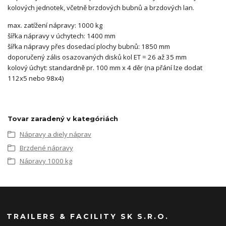
kolových jednotek, včetně brzdových bubnů a brzdových lan.
max. zatížení nápravy: 1000 kg
šířka nápravy v úchytech: 1400 mm
šířka nápravy přes dosedací plochy bubnů: 1850 mm
doporučený zális osazovaných disků kol ET = 26 až 35 mm
kolový úchyt: standardně pr. 100 mm x 4 děr (na přání lze dodat
112x5 nebo 98x4)
Tovar zaradený v kategóriách
Nápravy a diely náprav
Brzdené nápravy
Nápravy 1000 kg
TRAILERS & FACILITY SK S.R.O.