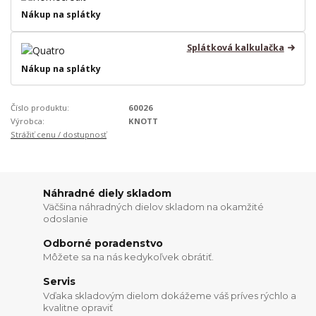
Nákup na splátky
Splátková kalkulačka
Nákup na splátky
Číslo produktu:
60026
Výrobca:
KNOTT
Strážiť cenu / dostupnosť
Náhradné diely skladom
Väčšina náhradných dielov skladom na okamžité
odoslanie
Odborné poradenstvo
Môžete sa na nás kedykoľvek obrátiť.
Servis
Vďaka skladovým dielom dokážeme váš príves rýchlo a
kvalitne opraviť