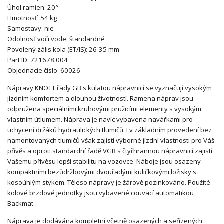
Úhol ramien: 20°
Hmotnosť: 54 kg
Samostavy: nie
Odolnosť voči vode: štandardné
Povolený zális kola (ET/IS): 26-35 mm
Part ID: 721678.004
Objednacie číslo: 60026
Nápravy KNOTT řady GB s kulatou nápravnicí se vyznačují vysokým
jízdním komfortem a dlouhou životností. Ramena náprav jsou
odpružena speciálními kruhovými pružicími elementy s vysokým
vlastním útlumem. Náprava je navíc vybavena navářkami pro
uchycení držáků hydraulických tlumičů. I v základním provedení bez
namontovaných tlumičů však zajistí výborné jízdní vlastnosti pro Váš
přívěs a oproti standardní řadě VGB s čtyřhrannou nápravnicí zajistí
Vašemu přívěsu lepší stabilitu na vozovce. Náboje jsou osazeny
kompaktními bezůdržbovými dvouřadými kuličkovými ložisky s
kosoúhlým stykem. Těleso nápravy je žárově pozinkováno. Použité
kolové brzdové jednotky jsou vybavené couvací automatikou
Backmat.
Náprava je dodávána kompletní včetně osazených a seřízených