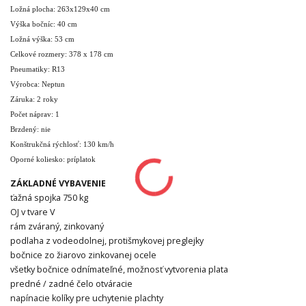
Ložná plocha: 263x129x40 cm
Výška bočníc: 40 cm
Ložná výška: 53 cm
Celkové rozmery: 378 x 178 cm
Pneumatiky: R13
Výrobca: Neptun
Záruka: 2 roky
Počet náprav: 1
Brzdený: nie
Konštrukčná rýchlosť: 130 km/h
Oporné koliesko: príplatok
ZÁKLADNÉ VYBAVENIE
ťažná spojka 750 kg
OJ v tvare V
rám zváraný, zinkovaný
podlaha z vodeodolnej, protišmykovej preglejky
bočnice zo žiarovo zinkovanej ocele
všetky bočnice odnímateľné, možnosť vytvorenia plata
predné / zadné čelo otváracie
napínacie kolíky pre uchytenie plachty