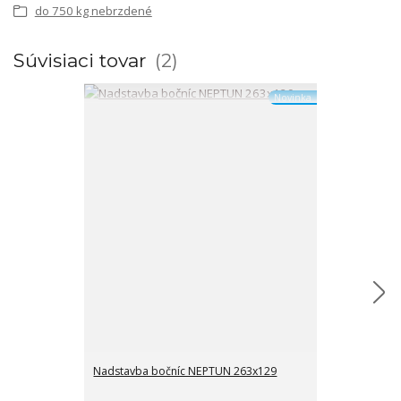
do 750 kg nebrzdené
Súvisiaci tovar
2
Novinka
Nadstavba bočníc NEPTUN 263x129
Plachta s kon
bočníc 263x12