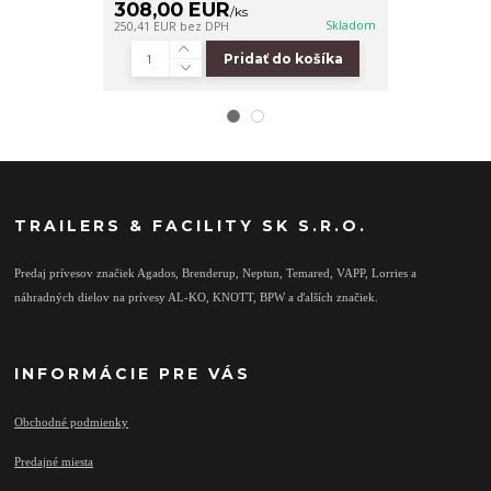
308,00 EUR
579,00 
/
ks
Skladom
250,41 EUR
bez DPH
470,73 EUR
bez
Pridať do košíka
TRAILERS & FACILITY SK S.R.O.
Predaj prívesov značiek Agados, Brenderup, Neptun, Temared, VAPP, Lorries a
náhradných dielov na prívesy AL-KO, KNOTT, BPW a ďalších značiek.
INFORMÁCIE PRE VÁS
Obchodné podmienky
Predajné miesta