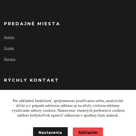
PREDAJNÉ MIESTA
Strečno
Zvolen
Stupava
RÝCHLY KONTAKT
Pre základnú funkčnosť, spríjemnenie používania webu, analytické
info@najprivesy.sk
účely a v prípade udelenia súhlasu aj na účely cielenia reklamy
využívame súbory cookies. Nastavenie vlastných preferencií cookies
môžete kedykoľvek upraviť odkazom v spodnej časti stránok.
Nastavenia
Súhlasím