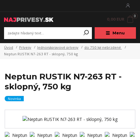
0
0,00 EUR
Menu
Úvod
Prívesy
Jednonápravové prívesy
do 750 kg nebrzdené
Neptun RUSTIK N7-263 RT - sklopný, 750 kg
Neptun RUSTIK N7-263 RT -
sklopný, 750 kg
Novinka