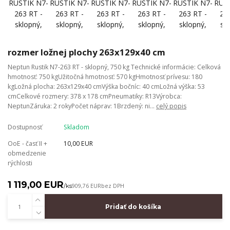
rozmer ložnej plochy 263x129x40 cm
Neptun Rustik N7-263 RT - sklopný, 750 kg Technické informácie: Celková
hmotnosť: 750 kgUžitočná hmotnosť: 570 kgHmotnosť prívesu: 180
kgLožná plocha: 263x129x40 cmVýška bočníc: 40 cmLožná výška: 53
cmCelkové rozmery: 378 x 178 cmPneumatiky: R13Výrobca:
NeptunZáruka: 2 rokyPočet náprav: 1Brzdený: ni...
celý popis
Dostupnosť
Skladom
OoE - časť II +
10,00 EUR
obmedzenie
rýchlosti
1 119,00 EUR
/
ks
909,76 EUR
bez DPH
Pridať do košíka