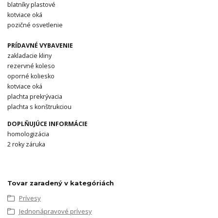
blatníky plastové
kotviace oká
pozičné osvetlenie
PRÍDAVNÉ VYBAVENIE
zakladacie kliny
rezervné koleso
oporné koliesko
kotviace oká
plachta prekrývacia
plachta s konštrukciou
DOPLŇUJÚCE INFORMÁCIE
homologizácia
2 roky záruka
Tovar zaradený v kategóriách
Prívesy
Jednonápravové prívesy