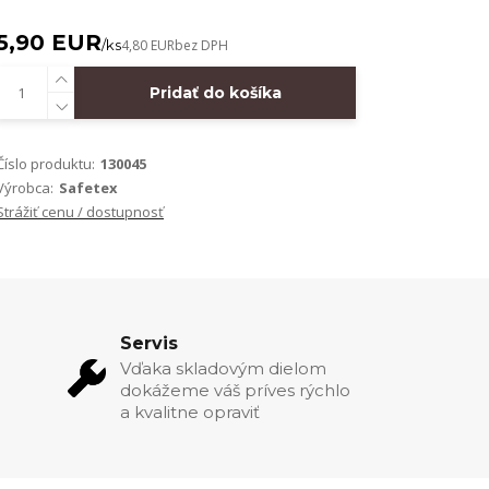
5,90 EUR
/
ks
4,80 EUR
bez DPH
Pridať do košíka
Číslo produktu:
130045
Výrobca:
Safetex
Strážiť cenu / dostupnosť
Servis
Vďaka skladovým dielom
dokážeme váš príves rýchlo
a kvalitne opraviť