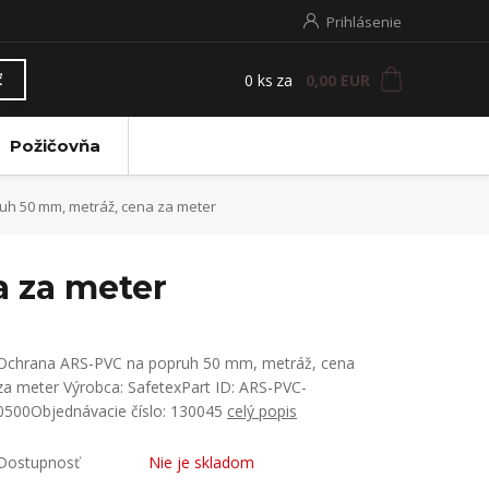
Prihlásenie
0
ks
za
0,00 EUR
ť
Požičovňa
h 50 mm, metráž, cena za meter
 za meter
Ochrana ARS-PVC na popruh 50 mm, metráž, cena
za meter Výrobca: SafetexPart ID: ARS-PVC-
0500Objednávacie číslo: 130045
celý popis
Dostupnosť
Nie je skladom