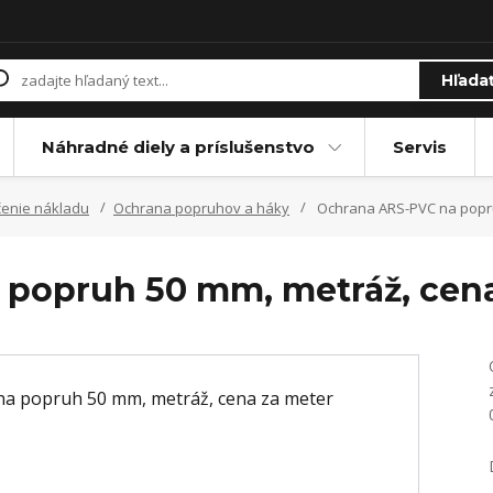
Hľada
Náhradné diely a príslušenstvo
Servis
enie nákladu
Ochrana popruhov a háky
Ochrana ARS-PVC na popru
 popruh 50 mm, metráž, cena