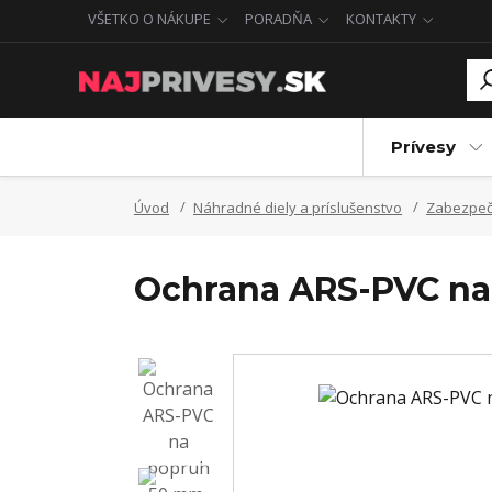
VŠETKO O NÁKUPE
PORADŇA
KONTAKTY
Prívesy
Úvod
Náhradné diely a príslušenstvo
Zabezpeč
Ochrana ARS-PVC na