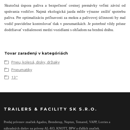
Skutočná úspora paliva a bezpečnosť cestnej premávky veľmi závisí od
správania vodičov. Najmä ekologická jazda môže výrazne znížiť spotrebu
paliva. Pre optimalizáciu priľnavosti za mokra a palivovej účinnosti by mal
vodič pravidelne kontrolovať tlak v pneumatikách. Je potrebné vždy prísne
dodržiavať vzdialenosti medzi vozidlami s ohľadom na brzdnú dráhu.
Tovar zaradený v kategóriách
Pneu, kolesá, disky, držiaky
Pneumatiky
13"
TRAILERS & FACILITY SK S.R.O.
Predaj prívesov značiek Agados, Brenderup, Neptun, Temared, VAPP, Lorries a
náhradných dielov na prívesy AL-KO, KNOTT, BPW a ďalších značiek.