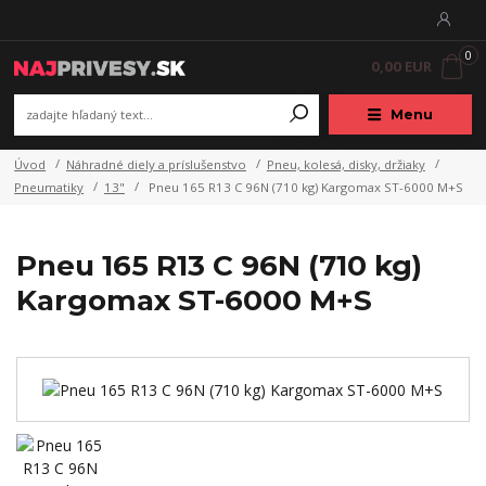
0
0,00 EUR
Menu
Úvod
Náhradné diely a príslušenstvo
Pneu, kolesá, disky, držiaky
Pneumatiky
13"
Pneu 165 R13 C 96N (710 kg) Kargomax ST-6000 M+S
Pneu 165 R13 C 96N (710 kg)
Kargomax ST-6000 M+S