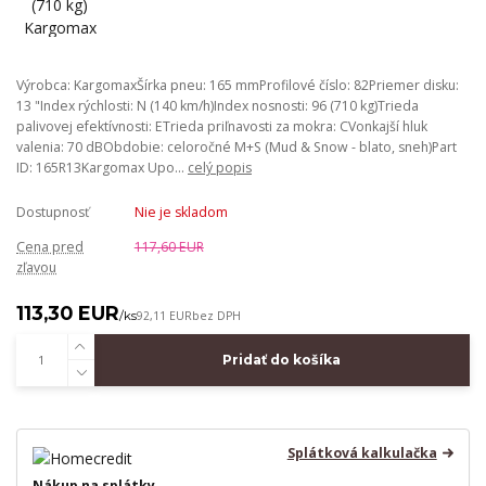
Výrobca: KargomaxŠírka pneu: 165 mmProfilové číslo: 82Priemer disku:
13 "Index rýchlosti: N (140 km/h)Index nosnosti: 96 (710 kg)Trieda
palivovej efektívnosti: ETrieda priľnavosti za mokra: CVonkajší hluk
valenia: 70 dBObdobie: celoročné M+S (Mud & Snow - blato, sneh)Part
ID: 165R13Kargomax Upo...
celý popis
Dostupnosť
Nie je skladom
Cena pred
117,60 EUR
zľavou
113,30 EUR
/
ks
92,11 EUR
bez DPH
Pridať do košíka
Splátková kalkulačka
Nákup na splátky