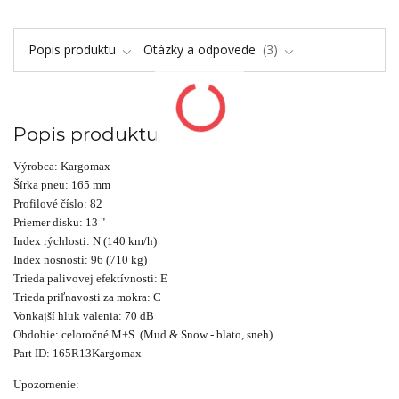
Popis produktu
Otázky a odpovede
3
Popis produktu
Výrobca: Kargomax
Šírka pneu: 165 mm
Profilové číslo: 82
Priemer disku: 13 "
Index rýchlosti: N (140 km/h)
Index nosnosti: 96 (710 kg)
Trieda palivovej efektívnosti: E
Trieda priľnavosti za mokra: C
Vonkajší hluk valenia: 70 dB
Obdobie: celoročné M+S  (Mud & Snow - blato, sneh)
Part ID: 165R13Kargomax
Upozornenie: