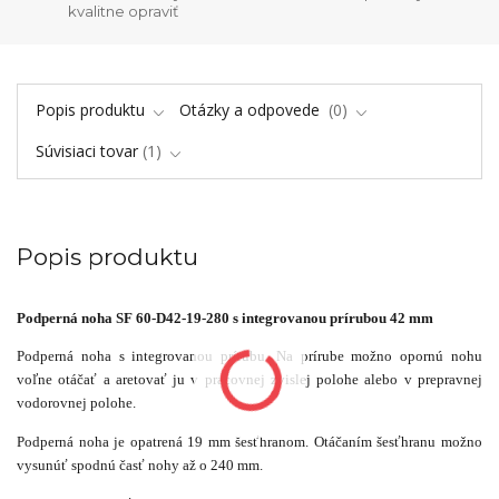
kvalitne opraviť
Popis produktu
Otázky a odpovede
0
Súvisiaci tovar
1
Popis produktu
Podperná noha SF 60-D42-19-280 s integrovanou prírubou 42 mm
Podperná noha s integrovanou prírubu. Na prírube možno opornú nohu
voľne otáčať a aretovať ju v pracovnej zvislej polohe alebo v prepravnej
vodorovnej polohe.
Podperná noha je opatrená 19 mm šesťhranom. Otáčaním šesťhranu možno
vysunúť spodnú časť nohy až o 240 mm.