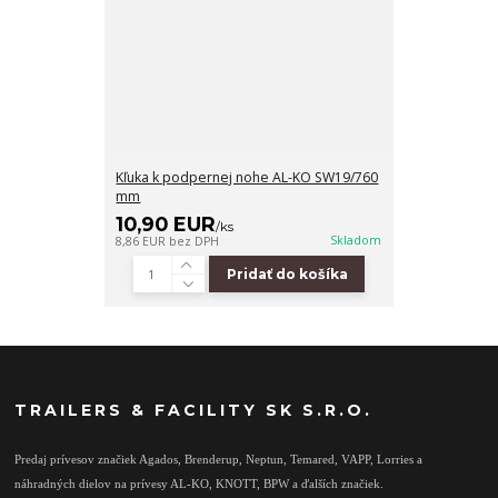
Kľuka k podpernej nohe AL-KO SW19/760
mm
10,90 EUR
/
ks
Skladom
8,86 EUR
bez DPH
Pridať do košíka
TRAILERS & FACILITY SK S.R.O.
Predaj prívesov značiek Agados, Brenderup, Neptun, Temared, VAPP, Lorries a
náhradných dielov na prívesy AL-KO, KNOTT, BPW a ďalších značiek.