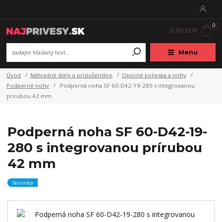
0
0,00 EUR
Menu
Úvod
Náhradné diely a príslušenstvo
Oporné kolieska a nohy
Podperné nohy
Podperná noha SF 60-D42-19-280 s integrovanou
prírubou 42 mm
Podperná noha SF 60-D42-19-
280 s integrovanou prírubou
42 mm
Novinka