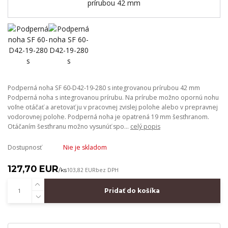
Podperná noha SF 60-D42-19-280 s integrovanou prírubou 42 mm
Podperná noha s integrovanou prírubu. Na prírube možno opornú nohu
voľne otáčať a aretovať ju v pracovnej zvislej polohe alebo v prepravnej
vodorovnej polohe. Podperná noha je opatrená 19 mm šesťhranom.
Otáčaním šesťhranu možno vysunúť spo...
celý popis
Dostupnosť
Nie je skladom
127,70 EUR
/
ks
103,82 EUR
bez DPH
Pridať do košíka