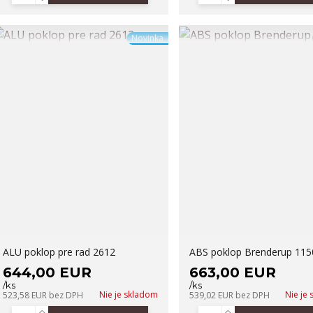
Novinka
ALU poklop pre rad 2612
ABS poklop Brenderup 115
644,00 EUR
663,00 EUR
/
ks
/
ks
Nie je skladom
Nie je
523,58 EUR
bez DPH
539,02 EUR
bez DPH