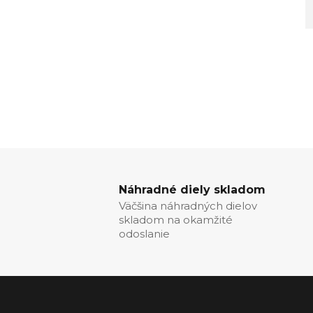
Náhradné diely skladom
Väčšina náhradných dielov
skladom na okamžité
odoslanie