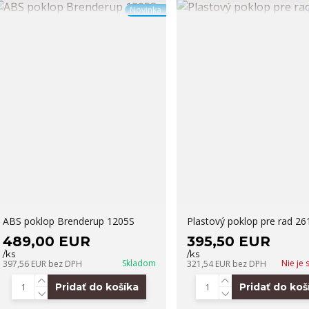
Novinka
ABS poklop Brenderup 1205S
Plastový poklop pre rad 26
489,00 EUR
395,50 EUR
/
ks
/
ks
Skladom
Nie je
397,56 EUR
bez DPH
321,54 EUR
bez DPH
Pridať do košíka
Pridať do koš