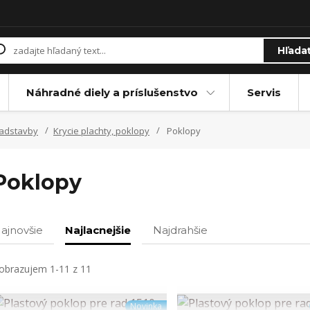
Hľada
Náhradné diely a príslušenstvo
Servis
nadstavby
Krycie plachty, poklopy
Poklopy
Poklopy
ajnovšie
Najlacnejšie
Najdrahšie
obrazujem 1-11 z 11
Novinka