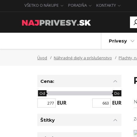
VŠETKO O NÁKUPE
PORADŇA
KONTAKTY
Prívesy
Úvod
Náhradné diely a príslušenstvo
Plachty, 
Cena:
Od
Do
N
EUR
EUR
Z
Štítky