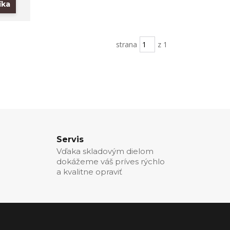
íka
strana
z 1
Servis
Vďaka skladovým dielom
dokážeme váš príves rýchlo
a kvalitne opraviť