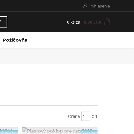
Prihlásenie
0
ks
za
0,00 EUR
ť
Požičovňa
strana
z 1
Novinka
Novinka