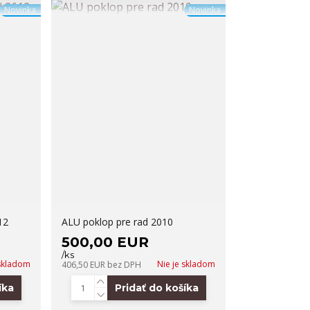
Novinka
Novinka
12
ALU poklop pre rad 2010
500,00 EUR
/
ks
 skladom
Nie je skladom
406,50 EUR
bez DPH
íka
Pridať do košíka