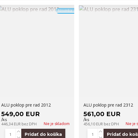
Novinka
ALU poklop pre rad 2012
ALU poklop pre rad 2312
549,00 EUR
561,00 EUR
/
ks
/
ks
Nie je skladom
Nie je
446,34 EUR
bez DPH
456,10 EUR
bez DPH
Pridať do košíka
Pridať do koš