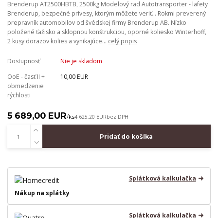
Brenderup AT2500HBTB, 2500kg Modelový rad Autotransporter - lafety
Brenderup, bezpečné prívesy, ktorým môžete veriť... Rokmi preverený
prepravník automobilov od švédskej firmy Brenderup AB. Nízko
položené ťažisko a sklopnou konštrukciou, oporné koliesko Winterhoff,
2 kusy dorazov kolies a vynikajúce...
celý popis
Dostupnosť
Nie je skladom
OoE - časť II +
10,00 EUR
obmedzenie
rýchlosti
5 689,00 EUR
/
ks
4 625,20 EUR
bez DPH
Pridať do košíka
Splátková kalkulačka
Nákup na splátky
Splátková kalkulačka