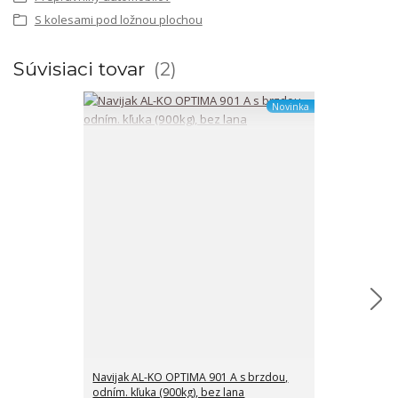
S kolesami pod ložnou plochou
Súvisiaci tovar
2
Novinka
Navijak AL-KO OPTIMA 901 A s brzdou,
Lano k navija
odním. kľuka (900kg), bez lana