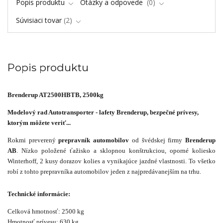
Popis produktu
Otázky a odpovede
0
Súvisiaci tovar
2
Popis produktu
Brenderup AT2500HBTB, 2500kg
Modelový rad Autotransporter - lafety Brenderup, bezpečné prívesy,
ktorým môžete veriť...
Rokmi preverený
prepravník automobilov
od švédskej firmy
Brenderup
AB
. Nízko položené ťažisko a sklopnou konštrukciou, oporné koliesko
Winterhoff, 2 kusy dorazov kolies a vynikajúce jazdné vlastnosti. To všetko
robí z tohto prepravníka automobilov jeden z najpredávanejším na trhu.
Technické informácie:
Celková hmotnosť: 2500 kg
Hmotnosť prívesu: 630 kg