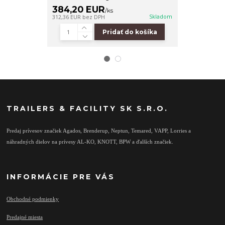
384,20 EUR
30,90 E
/
ks
Skladom
312,36 EUR
bez DPH
25,12 EUR
bez 
Pridať do košíka
TRAILERS & FACILITY SK S.R.O.
Predaj prívesov značiek Agados, Brenderup, Neptun, Temared, VAPP, Lorries a
náhradných dielov na prívesy AL-KO, KNOTT, BPW a ďalších značiek.
INFORMÁCIE PRE VÁS
Obchodné podmienky
Predajné miesta