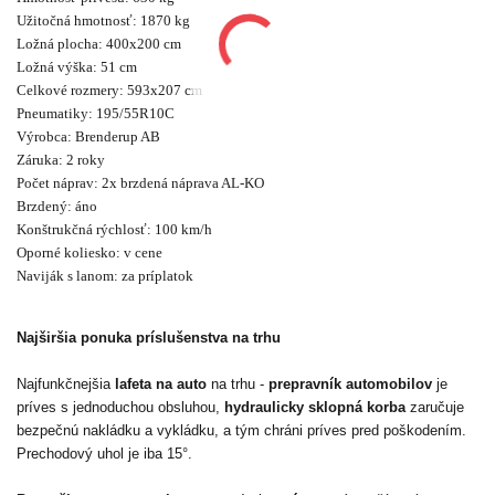
Užitočná hmotnosť: 1870 kg
Ložná plocha: 400x200 cm
Ložná výška: 51 cm
Celkové rozmery: 593x207 cm
Pneumatiky: 195/55R10C
Výrobca: Brenderup AB
Záruka: 2 roky
Počet náprav: 2x brzdená náprava AL-KO
Brzdený: áno
Konštrukčná rýchlosť: 100 km/h
Oporné koliesko: v cene
Naviják s lanom: za príplatok
Najširšia ponuka príslušenstva na trhu
Najfunkčnejšia
lafeta na auto
na trhu -
prepravník automobilov
je
príves s jednoduchou obsluhou,
hydraulicky sklopná korba
zaručuje
bezpečnú nakládku a vykládku, a tým chráni príves pred poškodením.
Prechodový uhol je iba 15°.