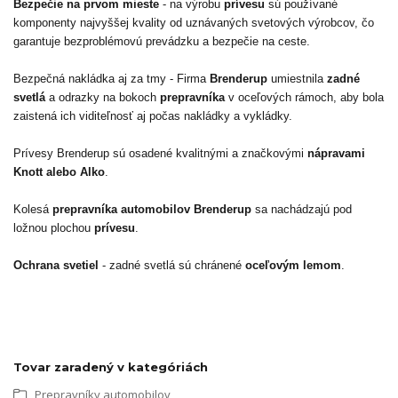
Bezpečie na prvom mieste
- na výrobu
prívesu
sú používané
komponenty najvyššej kvality od uznávaných svetových výrobcov, čo
garantuje bezproblémovú prevádzku a bezpečie na ceste.
Bezpečná nakládka aj za tmy - Firma
Brenderup
umiestnila
zadné
svetlá
a odrazky na bokoch
prepravníka
v oceľových rámoch, aby bola
zaistená ich viditeľnosť aj počas nakládky a vykládky.
Prívesy Brenderup sú osadené kvalitnými a značkovými
nápravami
Knott alebo Alko
.
Kolesá
prepravníka automobilov Brenderup
sa nachádzajú pod
ložnou plochou
prívesu
.
Ochrana svetiel
- zadné svetlá sú chránené
oceľovým lemom
.
Tovar zaradený v kategóriách
Prepravníky automobilov