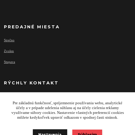
PREDAJNÉ MIESTA
Strečno
Zvolen
Stupava
RÝCHLY KONTAKT
Pre základnú funkčnosť, spríjemnenie používania webu, analytické
info@najprivesy.sk
účely a v prípade udelenia súhlasu aj na účely cielenia reklamy
využívame súbory cookies. Nastavenie vlastných preferencií cookies
môžete kedykoľvek upraviť odkazom v spodnej časti stránok.
Nastavenia
Súhlasím