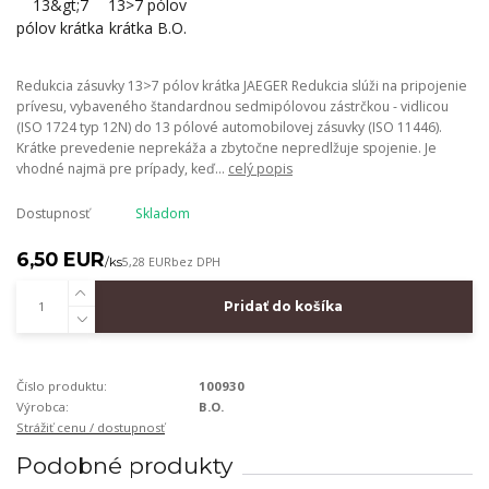
Redukcia zásuvky 13>7 pólov krátka JAEGER Redukcia slúži na pripojenie
prívesu, vybaveného štandardnou sedmipólovou zástrčkou - vidlicou
(ISO 1724 typ 12N) do 13 pólové automobilovej zásuvky (ISO 11446).
Krátke prevedenie neprekáža a zbytočne nepredlžuje spojenie. Je
vhodné najmä pre prípady, keď...
celý popis
Dostupnosť
Skladom
6,50 EUR
/
ks
5,28 EUR
bez DPH
Pridať do košíka
Číslo produktu:
100930
Výrobca:
B.O.
Strážiť cenu / dostupnosť
Podobné produkty