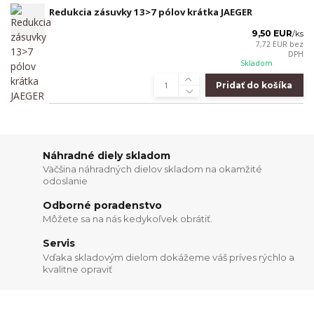
Redukcia zásuvky 13>7 pólov krátka JAEGER
9,50 EUR
/
ks
7,72 EUR
bez
DPH
Skladom
Pridať do košíka
Náhradné diely skladom
Väčšina náhradných dielov skladom na okamžité
odoslanie
Odborné poradenstvo
Môžete sa na nás kedykoľvek obrátiť.
Servis
Vďaka skladovým dielom dokážeme váš príves rýchlo a
kvalitne opraviť