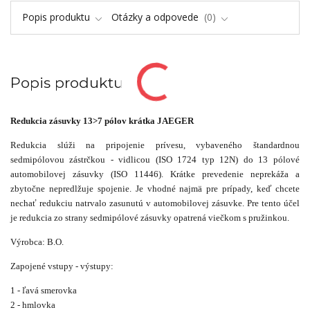
Popis produktu
Otázky a odpovede
0
Popis produktu
Redukcia zásuvky
13>7 pólov krátka JAEGER
Redukcia slúži na pripojenie prívesu, vybaveného štandardnou
sedmipólovou zástrčkou - vidlicou (ISO 1724 typ 12N) do 13 pólové
automobilovej zásuvky (ISO 11446). Krátke prevedenie neprekáža a
zbytočne nepredlžuje spojenie. Je vhodné najmä pre prípady, keď chcete
nechať redukciu natrvalo zasunutú v automobilovej zásuvke. Pre tento účel
je redukcia zo strany sedmipólové zásuvky opatrená viečkom s pružinkou.
Výrobca: B.O.
Zapojené vstupy - výstupy:
1 - ľavá smerovka
2 - hmlovka