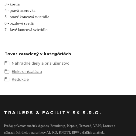
3 - kostra
4 - pravá smerovka
5 - pravé koncová svietidlo
6 - brzdové svetlá
7 - ľavé koncová svietidlo
Tovar zaradený v kategóriách
Náhradné diely a príslušenstvo
Elektroinštalácia
Redukcie
TRAILERS & FACILITY SK S.R.O.
Predaj prívesov značiek Agados, Brenderup, Neptun, Temared, VAPP, Lorries a
náhradných dielov na prívesy AL-KO, KNOTT, BPW a ďalších značiek.