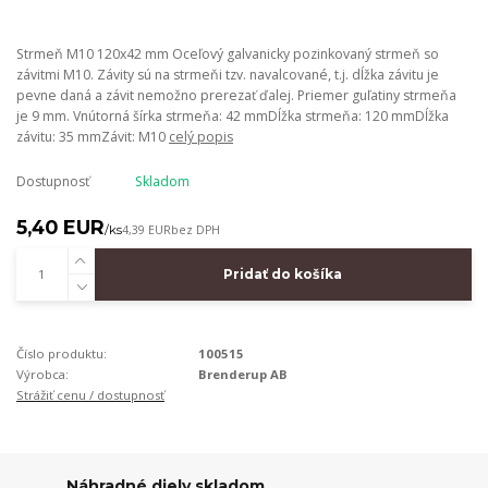
Strmeň M10 120x42 mm Oceľový galvanicky pozinkovaný strmeň so
závitmi M10. Závity sú na strmeňi tzv. navalcované, t.j. dĺžka závitu je
pevne daná a závit nemožno prerezať ďalej. Priemer guľatiny strmeňa
je 9 mm. Vnútorná šírka strmeňa: 42 mmDĺžka strmeňa: 120 mmDĺžka
závitu: 35 mmZávit: M10
celý popis
Dostupnosť
Skladom
5,40 EUR
/
ks
4,39 EUR
bez DPH
Pridať do košíka
Číslo produktu:
100515
Výrobca:
Brenderup AB
Strážiť cenu / dostupnosť
Náhradné diely skladom