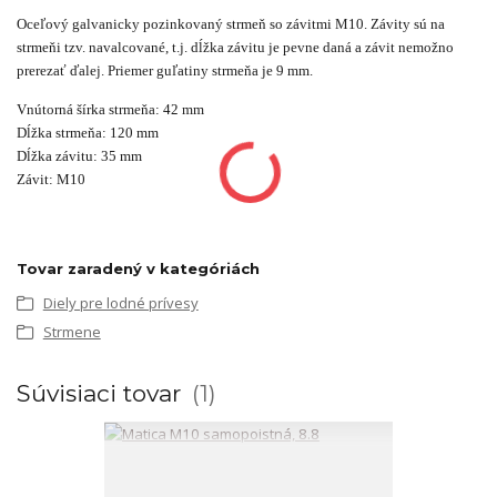
Oceľový galvanicky pozinkovaný strmeň so závitmi M10. Závity sú na
strmeňi tzv. navalcované, t.j. dĺžka závitu je pevne daná a závit nemožno
prerezať ďalej. Priemer guľatiny strmeňa je 9 mm.
Vnútorná šírka strmeňa: 42 mm
Dĺžka strmeňa: 120 mm
Dĺžka závitu: 35 mm
Závit: M10
Tovar zaradený v kategóriách
Diely pre lodné prívesy
Strmene
Súvisiaci tovar
1