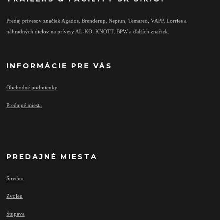
Predaj prívesov značiek Agados, Brenderup, Neptun, Temared, VAPP, Lorries a
náhradných dielov na prívesy AL-KO, KNOTT, BPW a ďalších značiek.
INFORMÁCIE PRE VÁS
Obchodné podmienky
Predajné miesta
PREDAJNÉ MIESTA
Strečno
Zvolen
Stupava