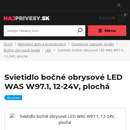
0
0,00 EUR
Menu
Úvod
Náhradné diely a príslušenstvo
Osvetlenie, odrazky, krytky
Bočné obrysové svetlá
LED
Svietidlo bočné obrysové LED WAS W97.1,
12-24V, plochá
Svietidlo bočné obrysové LED
WAS W97.1, 12-24V, plochá
Novinka