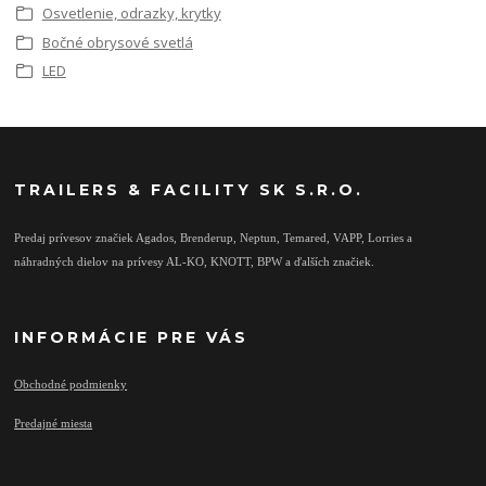
Osvetlenie, odrazky, krytky
Bočné obrysové svetlá
LED
TRAILERS & FACILITY SK S.R.O.
Predaj prívesov značiek Agados, Brenderup, Neptun, Temared, VAPP, Lorries a
náhradných dielov na prívesy AL-KO, KNOTT, BPW a ďalších značiek.
INFORMÁCIE PRE VÁS
Obchodné podmienky
Predajné miesta