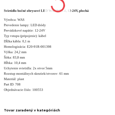
Svietidlo bočné obrysové LED WAS W97.1, 12-24V, plochá
Výrobca: WAS
Prevedenie lampy: LED diódy
Prevádzkové napätie: 12-24V
Typ vstupu (pripojenie): kábel
Dĺžka kábla: 0,1 m
Homologizácia: E20-91R-001398
Výška: 24,2 mm
Šírka: 83,8 mm
Hĺbka: 10,4 mm
Uchytenie svietidla: 2x otvor 5mm
Rozstup montážnych skrutiek/otvorov: 61 mm
Materiál: plast
Part ID: 708
Objednávacie číslo: 100553
Tovar zaradený v kategóriách