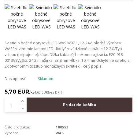
Svietidlo bočné obrysové LED WAS W97.1, 12-24V, plochá Výrobca:
WASPrevedenie lampy: LED diódyPrevádzkové napätie: 12-24VTyp
vstupu (pripojenie): kábelDĺžka kábla: 0,1 mHomologizácia: E20-91R-
001398Výška: 24,2 mmŠírka: 83,8 mmHĺbka: 10,4 mmUchytenie svietidla:
2x otvor 5mmRozstup montážnych skrutiek...
celý popis
Dostupnosť
Skladom
5,70 EUR
/
ks
4,63 EUR
bez DPH
Pridať do košíka
Číslo produktu:
100553
Výrobca:
WAS