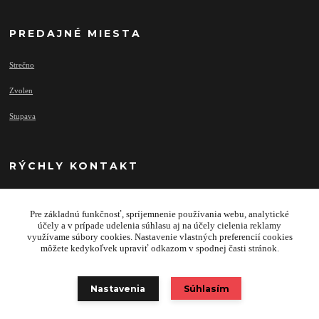
PREDAJNÉ MIESTA
Strečno
Zvolen
Stupava
RÝCHLY KONTAKT
Pre základnú funkčnosť, spríjemnenie používania webu, analytické
info@najprivesy.sk
účely a v prípade udelenia súhlasu aj na účely cielenia reklamy
využívame súbory cookies. Nastavenie vlastných preferencií cookies
môžete kedykoľvek upraviť odkazom v spodnej časti stránok.
Nastavenia
Súhlasím
Copyright 2020 © TRAILERS & FACILITY SK s.r.o.