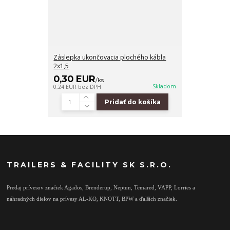
Záslepka ukončovacia plochého kábla
2x1,5
0,30 EUR
/
ks
Skladom
0,24 EUR
bez DPH
Pridať do košíka
TRAILERS & FACILITY SK S.R.O.
Predaj prívesov značiek Agados, Brenderup, Neptun, Temared, VAPP, Lorries a
náhradných dielov na prívesy AL-KO, KNOTT, BPW a ďalších značiek.