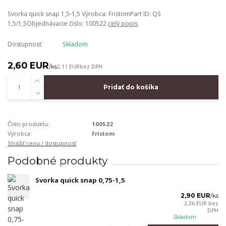
Svorka quick snap 1,5-1,5 Výrobca: FristomPart ID: QS
1,5/1,5Objednávacie číslo: 100522
celý popis
Dostupnosť
Skladom
2,60 EUR
/
ks
2,11 EUR
bez DPH
Pridať do košíka
Číslo produktu:
100522
Výrobca:
Fristom
Strážiť cenu / dostupnosť
Podobné produkty
Svorka quick snap 0,75-1,5
2,90 EUR
/
ks
2,36 EUR
bez
DPH
Skladom