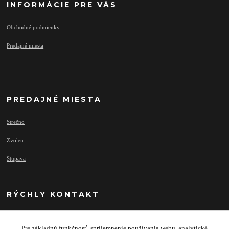
INFORMÁCIE PRE VÁS
Obchodné podmienky
Predajné miesta
PREDAJNÉ MIESTA
Strečno
Zvolen
Stupava
RÝCHLY KONTAKT
Pre základnú funkčnosť, spríjemnenie používania webu, analytické