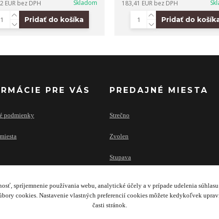
Skladom
Sk
32 EUR
bez DPH
183,41 EUR
bez DPH
Pridať do košíka
Pridať do košík
ORMÁCIE PRE VÁS
PREDAJNÉ MIESTA
é podmienky
Strečno
miesta
Zvolen
Stupava
osť, spríjemnenie používania webu, analytické účely a v prípade udelenia súhlasu 
bory cookies. Nastavenie vlastných preferencií cookies môžete kedykoľvek upra
časti stránok.