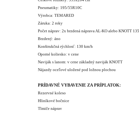
Pneumatiky: 195/55R10C
Výrobca: TEMARED
Záruka: 2 roky
Počet náprav: 2x brzdená náprava AL-KO alebo KNOTT 13
Brzdený: áno
Konštrukčná rýchlosť: 130 km/h
Oporné koliesko: v cene
Naviják s lanom: v cene základný naviják KNOTT
Nájazdy oceľové uložené pod ložnou plochou
PRÍDAVNÉ VYBAVENIE ZA PRÍPLATOK:
Rezervné koleso
Hliníkové bočnice
Tlmiče náprav