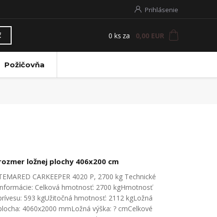
Prihlásenie
0
ks
za
0,00 EUR
ť
Požičovňa
rozmer ložnej plochy 406x200 cm
TEMARED CARKEEPER 4020 P, 2700 kg Technické
informácie: Celková hmotnosť: 2700 kgHmotnosť
prívesu: 593 kgUžitočná hmotnosť: 2112 kgLožná
plocha: 4060x2000 mmLožná výška: ? cmCelkové