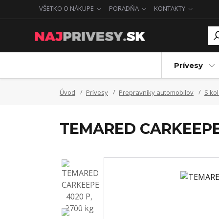
VŠETKO O NÁKUPE
PORADŇA
KONTAKTY
Prívesy
Úvod
Prívesy
Prepravníky automobilov
S ko
TEMARED CARKEEPER