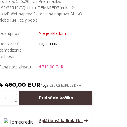
rozmery: 555x204 cmPneumatiky:
195/55R10CVýrobca: TEMAREDZáruka: 2
rokyPočet náprav: 2x brzdená náprava AL-KO
alebo KN...
celý popis
Dostupnosť
Nie je skladom
OoE - časť II +
10,00 EUR
obmedzenie
rýchlosti
Cena pred zľavou
4 710,00 EUR
4 460,00 EUR
/
kg
3 626,02 EUR
bez DPH
Pridať do košíka
Splátková kalkulačka