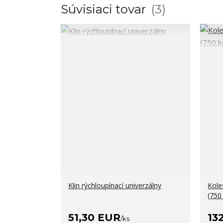
Súvisiaci tovar
3
Klin rýchloupínací univerzálny
Kole
(750
51,30 EUR
13
/
ks