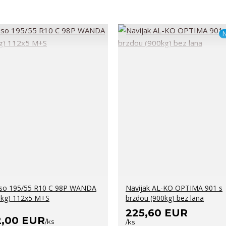
N
so 195/55 R10 C 98P WANDA
Navijak AL-KO OPTIMA 901 s
 kg) 112x5 M+S
brzdou (900kg) bez lana
225,60 EUR
2,00 EUR
/
ks
/
ks