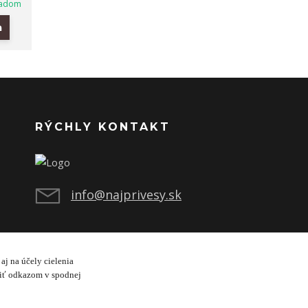
ladom
a
RÝCHLY KONTAKT
info@najprivesy.sk
aj na účely cielenia
viť odkazom v spodnej