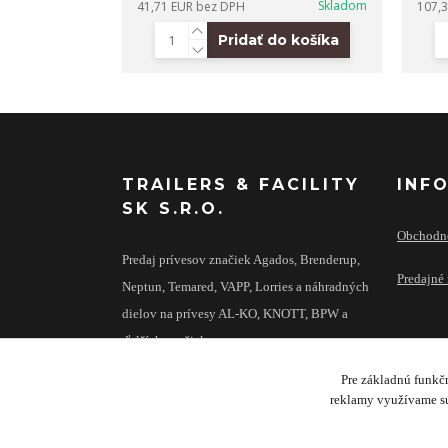
Skladom
41,71 EUR
bez DPH
107,
Pridať do košíka
TRAILERS & FACILITY
INF
SK S.R.O.
Obchodn
Predaj prívesov značiek Agados, Brenderup,
Predajné 
Neptun, Temared, VAPP, Lorries a náhradných
dielov na prívesy AL-KO, KNOTT, BPW a
ďalších značiek.
Pre základnú funkčn
reklamy využívame sú