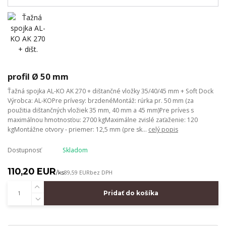
profil Ø 50 mm
Ťažná spojka AL-KO AK 270 + dištančné vložky 35/40/45 mm + Soft Dock
Výrobca: AL-KOPre prívesy: brzdenéMontáž: rúrka pr. 50 mm (za
použitia dištančných vložiek 35 mm, 40 mm a 45 mm)Pre príves s
maximálnou hmotnosťou: 2700 kgMaximálne zvislé zaťaženie: 120
kgMontážne otvory - priemer: 12,5 mm (pre sk...
celý popis
Dostupnosť
Skladom
110,20 EUR
/
ks
89,59 EUR
bez DPH
Pridať do košíka