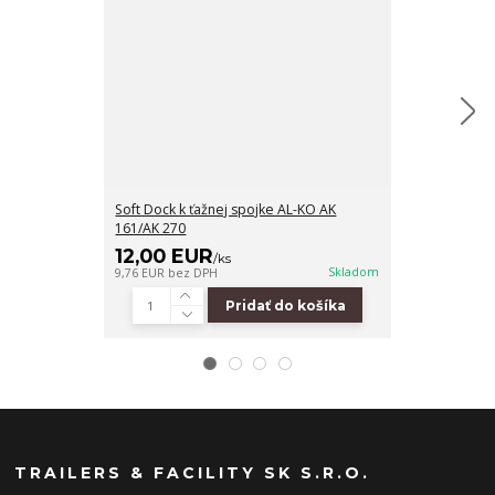
Soft Dock k ťažnej spojke AL-KO AK
Zámok k ťažné
161/AK 270
270
12,00 EUR
31,50 EU
/
ks
Skladom
9,76 EUR
bez DPH
25,61 EUR
bez 
Pridať do košíka
TRAILERS & FACILITY SK S.R.O.