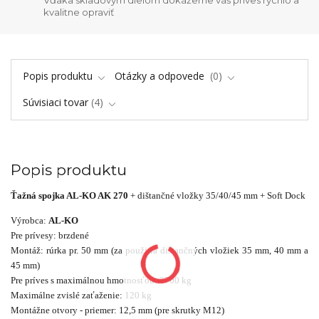
Vďaka skladovým dielom dokážeme váš príves rýchlo a
kvalitne opraviť
Popis produktu
Otázky a odpovede
0
Súvisiaci tovar
4
Popis produktu
Ťažná spojka AL-KO AK 270
+ dištančné vložky 35/40/45 mm + Soft Dock
Výrobca:
AL-KO
Pre prívesy: brzdené
Montáž: rúrka pr. 50 mm (za použitia dištančných vložiek 35 mm, 40 mm a
45 mm)
Pre príves s maximálnou hmotnosťou: 2700 kg
Maximálne zvislé zaťaženie: 120 kg
Montážne otvory - priemer: 12,5 mm (pre skrutky M12)