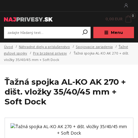
0
0,00 EUR
Menu
Úvod
Náhradné diely a príslušenstvo
Spojovacie zariadenia
Ťažné
guľové spojky
Pre brzdené prívesy
Ťažná spojka AL-KO AK 270 + dišt.
vložky 35/40/45 mm + Soft Dock
Ťažná spojka AL-KO AK 270 +
dišt. vložky 35/40/45 mm +
Soft Dock