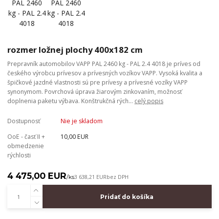
rozmer ložnej plochy 400x182 cm
Prepravník automobilov VAPP PAL 2460 kg - PAL 2.4 4018 je príves od
českého výrobcu prívesov a prívesných vozíkov VAPP. Vysoká kvalita a
špičkové jazdné vlastnosti sú pre prívesy a prívesné vozíky VAPP
synonymom. Povrchová úprava žiarovým zinkovaním, možnosť
doplnenia paketu výbava. Konštrukčná rých...
celý popis
Dostupnosť
Nie je skladom
OoE - časť II +
10,00 EUR
obmedzenie
rýchlosti
4 475,00 EUR
/
ks
3 638,21 EUR
bez DPH
Pridať do košíka