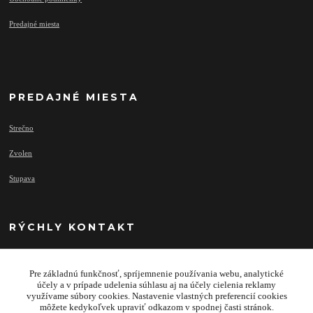
Predajné miesta
PREDAJNÉ MIESTA
Strečno
Zvolen
Stupava
RÝCHLY KONTAKT
Pre základnú funkčnosť, spríjemnenie používania webu, analytické
info@najprivesy.sk
účely a v prípade udelenia súhlasu aj na účely cielenia reklamy
využívame súbory cookies. Nastavenie vlastných preferencií cookies
môžete kedykoľvek upraviť odkazom v spodnej časti stránok.