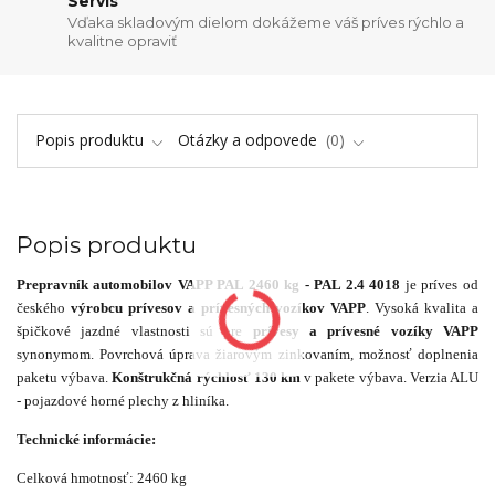
Servis
Vďaka skladovým dielom dokážeme váš príves rýchlo a
kvalitne opraviť
Popis produktu
Otázky a odpovede
0
Popis produktu
Prepravník automobilov VAPP PAL 2460 kg - PAL 2.4 4018
je príves od
českého
výrobcu prívesov a prívesných vozíkov VAPP
. Vysoká kvalita a
špičkové jazdné vlastnosti sú pre
prívesy a prívesné vozíky VAPP
synonymom. Povrchová úprava žiarovým zinkovaním, možnosť doplnenia
paketu výbava.
Konštrukčná rýchlosť 130 km
v pakete výbava. Verzia ALU
- pojazdové horné plechy z hliníka.
Technické informácie:
Celková hmotnosť: 2460 kg