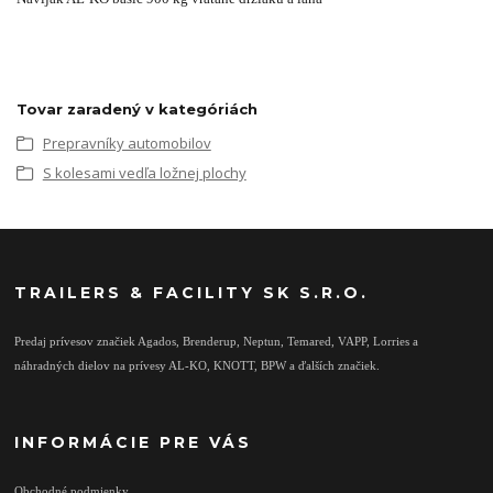
Tovar zaradený v kategóriách
Prepravníky automobilov
S kolesami vedľa ložnej plochy
TRAILERS & FACILITY SK S.R.O.
Predaj prívesov značiek Agados, Brenderup, Neptun, Temared, VAPP, Lorries a
náhradných dielov na prívesy AL-KO, KNOTT, BPW a ďalších značiek.
INFORMÁCIE PRE VÁS
Obchodné podmienky