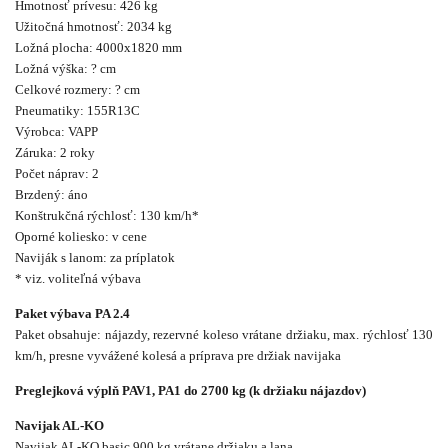
Hmotnosť prívesu: 426 kg
Užitočná hmotnosť: 2034 kg
Ložná plocha: 4000x1820 mm
Ložná výška: ? cm
Celkové rozmery: ? cm
Pneumatiky: 155R13C
Výrobca: VAPP
Záruka: 2 roky
Počet náprav: 2
Brzdený: áno
Konštrukčná rýchlosť: 130 km/h*
Oporné koliesko: v cene
Naviják s lanom: za príplatok
* viz. voliteľná výbava
Paket výbava PA 2.4
Paket obsahuje: nájazdy, rezervné koleso vrátane držiaku, max. rýchlosť 130
km/h, presne vyvážené kolesá a príprava pre držiak navijaka
Preglejková výplň PAV1, PA1 do 2700 kg (k držiaku nájazdov)
Navijak AL-KO
Navijak AL-KO basic 900 kg vrátane držiaku a lana