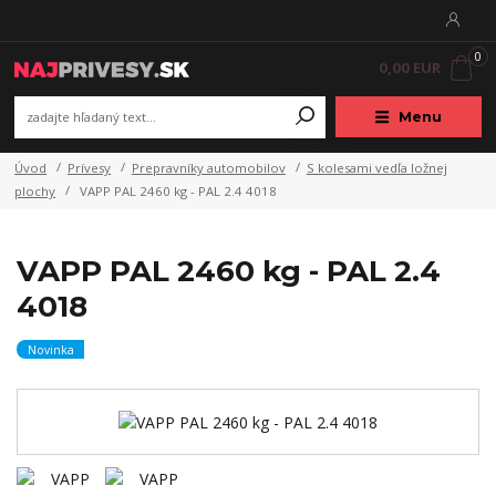
0
0,00 EUR
Menu
Úvod
Prívesy
Prepravníky automobilov
S kolesami vedľa ložnej
plochy
VAPP PAL 2460 kg - PAL 2.4 4018
VAPP PAL 2460 kg - PAL 2.4
4018
Novinka