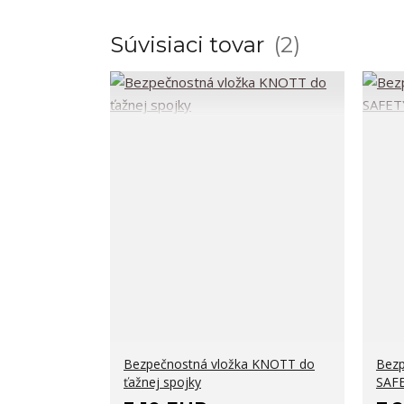
Súvisiaci tovar
2
Bezpečnostná vložka KNOTT do
Bezp
ťažnej spojky
SAFE