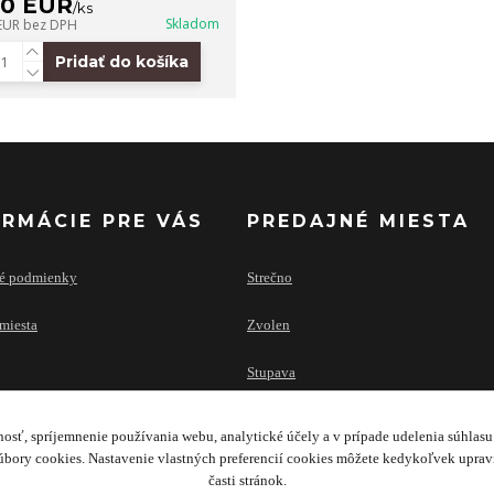
20 EUR
/
ks
Skladom
 EUR
bez DPH
Pridať do košíka
ORMÁCIE PRE VÁS
PREDAJNÉ MIESTA
é podmienky
Strečno
miesta
Zvolen
Stupava
osť, spríjemnenie používania webu, analytické účely a v prípade udelenia súhlasu 
bory cookies. Nastavenie vlastných preferencií cookies môžete kedykoľvek upra
časti stránok.