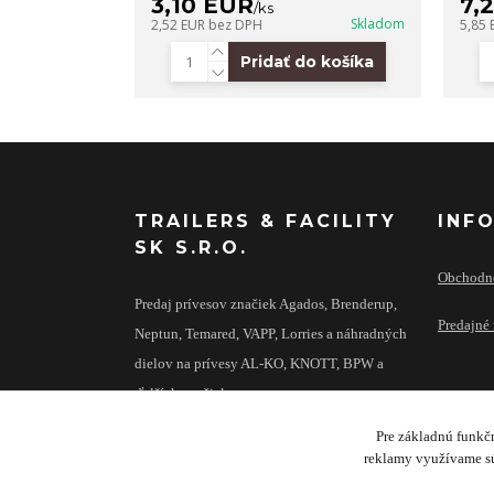
3,10 EUR
7,
/
ks
Skladom
2,52 EUR
bez DPH
5,85
Pridať do košíka
TRAILERS & FACILITY
INF
SK S.R.O.
Obchodn
Predaj prívesov značiek Agados, Brenderup,
Predajné 
Neptun, Temared, VAPP, Lorries a náhradných
dielov na prívesy AL-KO, KNOTT, BPW a
ďalších značiek.
Pre základnú funkčn
reklamy využívame sú