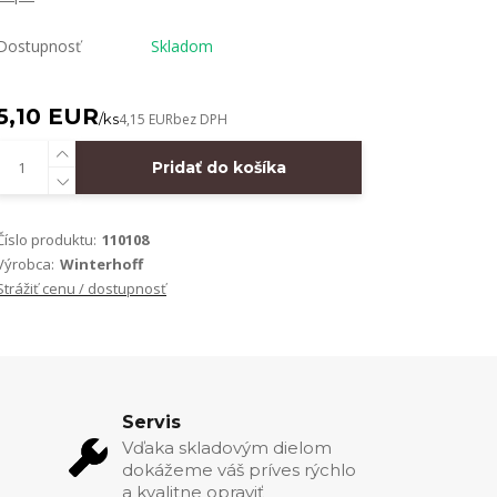
Dostupnosť
Skladom
5,10 EUR
/
ks
4,15 EUR
bez DPH
Pridať do košíka
Číslo produktu:
110108
Výrobca:
Winterhoff
Strážiť cenu / dostupnosť
Servis
Vďaka skladovým dielom
dokážeme váš príves rýchlo
a kvalitne opraviť