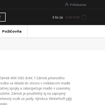
Prihlásenie
0
ks
za
0,00 EUR
ť
Požičovňa
Zámek WW DBS 8/AK 7 Zámok prívesného
vozíka sa vkladá do otvoru v ovládacom madle
ťažnej spojky a zabezpečuje madlo v uzavretej
polohe. Zámok je použiteľný aj na zapojený
prívesný vozík za jazdy. Výrobca: Winterhoff
celý
popis