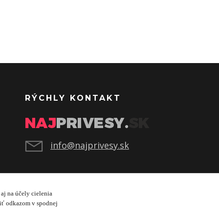
RÝCHLY KONTAKT
info@najprivesy.sk
aj na účely cielenia
viť odkazom v spodnej