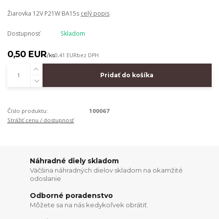
Žiarovka 12V P21W BA15s
celý popis
Dostupnosť
Skladom
0,50 EUR
/
ks
0,41 EUR
bez DPH
Pridať do košíka
Číslo produktu:
100067
Strážiť cenu / dostupnosť
Náhradné diely skladom
Väčšina náhradných dielov skladom na okamžité
odoslanie
Odborné poradenstvo
Môžete sa na nás kedykoľvek obrátiť.