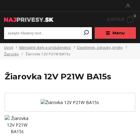
0
0,00 EUR
Menu
Úvod
Náhradné diely a príslušenstvo
Osvetlenie, odrazky, krytky
Žiarovky
Žiarovka 12V P21W BA15s
Žiarovka 12V P21W BA15s