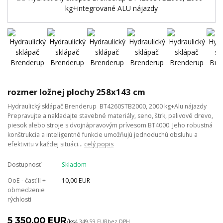
rozmer ložnej plochy 258x143 cm
Hydraulický sklápač Brenderup BT4260STB2000, 2000 kg+Alu nájazdy
Prepravujte a nakladajte stavebné materiály, seno, štrk, palivové drevo,
piesok alebo stroje s dvojnápravovým prívesom BT4000. Jeho robustná
konštrukcia a inteligentné funkcie umožňujú jednoduchú obsluhu a
efektivitu v každej situáci...
celý popis
Dostupnosť
Skladom
OoE - časť II +
10,00 EUR
obmedzenie
rýchlosti
5 350,00 EUR
/
ks
4 349,59 EUR
bez DPH