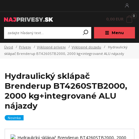
0
0,00 EUR
Menu
Úvod
Prívesy
Výklopné prívesy
Výklopné dozadu
Hydraulický
sklápač Brenderup BT4260STB2000, 2000 kg+integrované ALU nájazdy
Hydraulický sklápač
Brenderup BT4260STB2000,
2000 kg+integrované ALU
nájazdy
Novinka