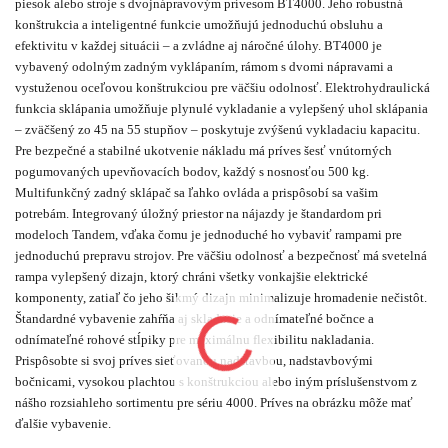
piesok alebo stroje s dvojnápravovým prívesom BT4000. Jeho robustná
konštrukcia a inteligentné funkcie umožňujú jednoduchú obsluhu a
efektivitu v každej situácii – a zvládne aj náročné úlohy. BT4000 je
vybavený odolným zadným vyklápaním, rámom s dvomi nápravami a
vystuženou oceľovou konštrukciou pre väčšiu odolnosť. Elektrohydraulická
funkcia sklápania umožňuje plynulé vykladanie a vylepšený uhol sklápania
– zväčšený zo 45 na 55 stupňov – poskytuje zvýšenú vykladaciu kapacitu.
Pre bezpečné a stabilné ukotvenie nákladu má príves šesť vnútorných
pogumovaných upevňovacích bodov, každý s nosnosťou 500 kg.
Multifunkčný zadný sklápač sa ľahko ovláda a prispôsobí sa vašim
potrebám. Integrovaný úložný priestor na nájazdy je štandardom pri
modeloch Tandem, vďaka čomu je jednoduché ho vybaviť rampami pre
jednoduchú prepravu strojov. Pre väčšiu odolnosť a bezpečnosť má svetelná
rampa vylepšený dizajn, ktorý chráni všetky vonkajšie elektrické
komponenty, zatiaľ čo jeho šikmý dizajn minimalizuje hromadenie nečistôt.
Štandardné vybavenie zahŕňa aj skladacie a odnímateľné bočnce a
odnímateľné rohové stĺpiky pre maximálnu flexibilitu nakladania.
Prispôsobte si svoj príves sieťovanou nadstavbou, nadstavbovými
bočnicami, vysokou plachtou s konštrukciou alebo iným príslušenstvom z
nášho rozsiahleho sortimentu pre sériu 4000. Príves na obrázku môže mať
ďalšie vybavenie.