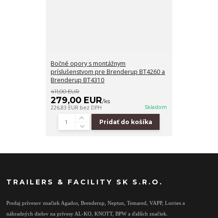
Bočné opory s montážnym
príslušenstvom pre Brenderup BT4260 a
Brenderup BT4310
411,00 EUR
279,00 EUR
/
ks
Skladom
226,83 EUR
bez DPH
Pridať do košíka
TRAILERS & FACILITY SK S.R.O.
Predaj prívesov značiek Agados, Brenderup, Neptun, Temared, VAPP, Lorries a
náhradných dielov na prívesy AL-KO, KNOTT, BPW a ďalších značiek.