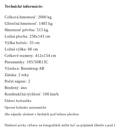
Technické informácie:
Celková hmotnosť: 2000 kg
Užitočná hmotnosť: 1485 kg
Hmotnosť prívěsu: 515 kg
Ložná plocha: 258x143 cm
Výška bočníc: 35 cm
Ložná výška: 66 cm
Celkové rozmery: 412x154 cm
Pneumatiky: 195/50R13C
Výrobca: Brenderup AB
Záruka: 2 roky
Počet náprav: 2
Brzdený: áno
Konštrukčná rýchlosť: 100 km/h
Elektro hydraulika
Oporné koliesko automatické
Alu nájazdy uložené v šachtách pod ložnou plochou
Niektoré prvky výbavy na fotografiách môžu byť za príplatok (tlmiče a pod.)