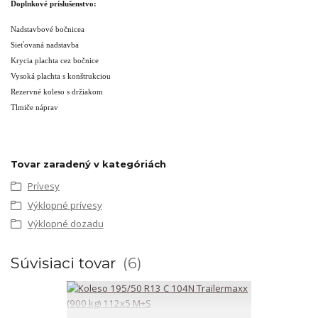
Doplnkové príslušenstvo:
Nadstavbové bočnicea
Sieťovaná nadstavba
Krycia plachta cez bočnice
Vysoká plachta s konštrukciou
Rezervné koleso s držiakom
Tlmiče náprav
Tovar zaradený v kategóriách
Prívesy
Výklopné prívesy
Výklopné dozadu
Súvisiaci tovar
6