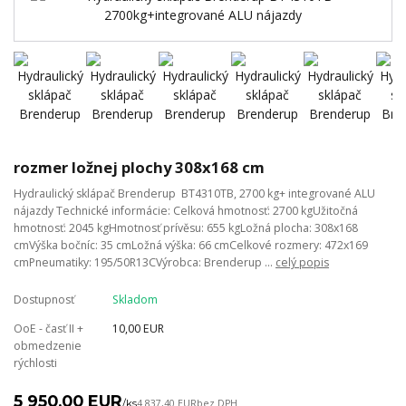
rozmer ložnej plochy 308x168 cm
Hydraulický sklápač Brenderup BT4310TB, 2700 kg+ integrované ALU
nájazdy Technické informácie: Celková hmotnosť: 2700 kgUžitočná
hmotnosť: 2045 kgHmotnosť prívěsu: 655 kgLožná plocha: 308x168
cmVýška bočníc: 35 cmLožná výška: 66 cmCelkové rozmery: 472x169
cmPneumatiky: 195/50R13CVýrobca: Brenderup ...
celý popis
Dostupnosť
Skladom
OoE - časť II +
10,00 EUR
obmedzenie
rýchlosti
5 950,00 EUR
/
ks
4 837,40 EUR
bez DPH