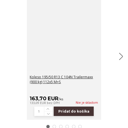
Koleso 195/50 R13 C 104N Trailermaxx
Bočné opory 
(900 kg) 112x5 M+S
príslušenstvo
Brenderup BT
411,00 EUR
163,70 EUR
279,00 
/
ks
Nie je skladom
133,09 EUR
bez DPH
226,83 EUR
bez
Pridať do košíka