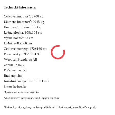
Technické informácie:
Celková hmotnosť: 2700 kg
Užitočná hmotnosť: 2045 kg
Hmotnosť prívěsu: 655 kg
Ložná plocha: 308x168 cm
Výška bočníc: 35 cm
Ložná výška: 66 cm
Celkové rozmery: 472x169 cm
Pneumatiky: 195/50R13C
Výrobca: Brenderup AB
Záruka: 2 roky
Počet náprav: 2
Brzdený: áno
Konštrukčná rýchlosť: 100 km/h
Elektro hydraulika
Oporné koliesko automatické
ALU nájazdy integrované pod ložnou plochou
Niektoré prvky výbavy na fotografiách môžu byť za príplatok (tlmiče a pod.)