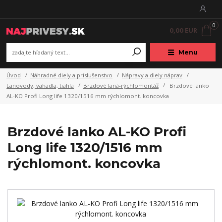
0
0,00 EUR
Menu
Úvod
Náhradné diely a príslušenstvo
Nápravy a diely náprav
Lanovody, vahadla, tiahla
Brzdové laná-rýchlomontáž
Brzdové lanko
AL-KO Profi Long life 1320/1516 mm rýchlomont. koncovka
Brzdové lanko AL-KO Profi
Long life 1320/1516 mm
rýchlomont. koncovka