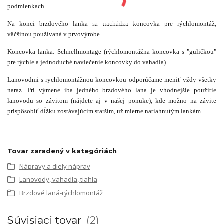
podmienkach.
Na konci brzdového lanka sa nachádza koncovka pre rýchlomontáž,
väčšinou používaná v prvovýrobe.
Koncovka lanka: Schnellmontage (rýchlomontážna koncovka s "guličkou"
pre rýchle a jednoduché navlečenie koncovky do vahadla)
Lanovodmi s rychlomontážnou koncovkou odporúčame meniť vždy všetky
naraz. Pri výmene iba jedného brzdového lana je vhodnejšie použitie
lanovodu so závitom (nájdete aj v našej ponuke), kde možno na závite
prispôsobiť dĺžku zostávajúcim starším, už mierne natiahnutým lankám.
Tovar zaradený v kategóriách
Nápravy a diely náprav
Lanovody, vahadla, tiahla
Brzdové laná-rýchlomontáž
Súvisiaci tovar
2