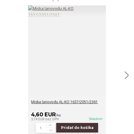
Miska lanovodu AL-KO 1637/2051/2361
Spojka lanka -
1637/2051/23
4,60 EUR
11,90 EU
/
ks
Skladom
3,74 EUR
bez DPH
9,67 EUR
bez D
Pridať do košíka