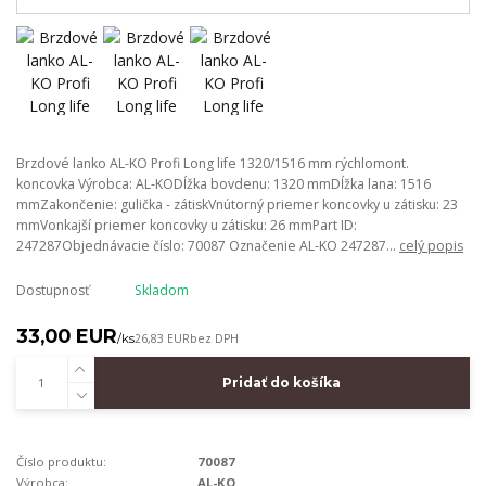
Brzdové lanko AL-KO Profi Long life 1320/1516 mm rýchlomont.
koncovka Výrobca: AL-KODĺžka bovdenu: 1320 mmDĺžka lana: 1516
mmZakončenie: gulička - zátiskVnútorný priemer koncovky u zátisku: 23
mmVonkajší priemer koncovky u zátisku: 26 mmPart ID:
247287Objednávacie číslo: 70087 Označenie AL-KO 247287...
celý popis
Dostupnosť
Skladom
33,00 EUR
/
ks
26,83 EUR
bez DPH
Pridať do košíka
Číslo produktu:
70087
Výrobca:
AL-KO