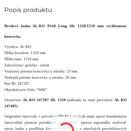
Popis produktu
Brzdové lanko AL-KO Profi Long life 1320/1516 mm rýchlomont.
koncovka
Výrobca: AL-KO
Dĺžka bovdenu: 1320 mm
Dĺžka lana: 1516 mm
Zakončenie: gulička - zátisk
Vnútorný priemer koncovky u zátisku: 23 mm
Vonkajší priemer koncovky u zátisku: 26 mm
Part ID: 247287
Objednávacie číslo: 70087
Označenie
AL-KO 247287 HL 1320
(náhrada za staré prevedení
AL-KO
247485
)
Originálne lanovody v prevedení PROFI Long Life majú oproti štandardným
lanovodám plastom potiahnuté lanko. Táto úprava napomáha znižovať
trenie lanka a predlžuje životnosť lanovodu v náročných prevádzkových