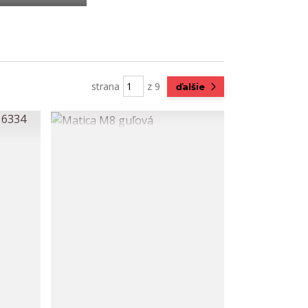
strana
z 9
ďalšie