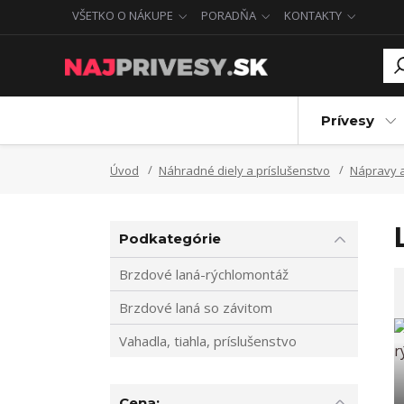
VŠETKO O NÁKUPE
PORADŇA
KONTAKTY
Prívesy
Úvod
Náhradné diely a príslušenstvo
Nápravy a
Podkategórie
Brzdové laná-rýchlomontáž
Brzdové laná so závitom
Vahadla, tiahla, príslušenstvo
Cena: