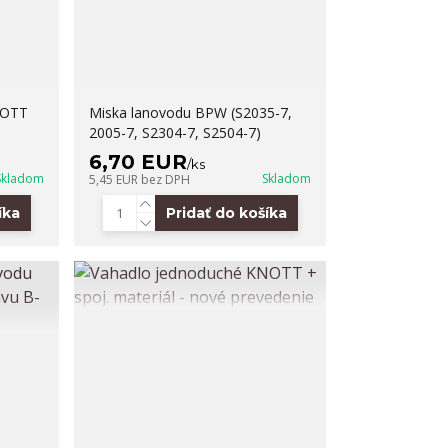
NOTT
Miska lanovodu BPW (S2035-7,
2005-7, S2304-7, S2504-7)
6,70 EUR
/
ks
Skladom
Skladom
5,45 EUR
bez DPH
íka
Pridať do košíka