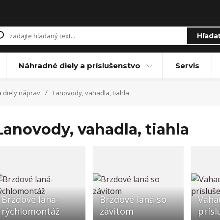
Hľada
Náhradné diely a príslušenstvo
Servis
 diely náprav
Lanovody, vahadla, tiahla
Lanovody, vahadla, tiahla
Brzdové laná-
Brzdové laná so
Vahad
rýchlomontáž
závitom
prísl