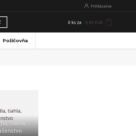
Prihlásenie
0
ks
za
0,00 EUR
ť
Požičovňa
la, tiahla,
ušenstvo