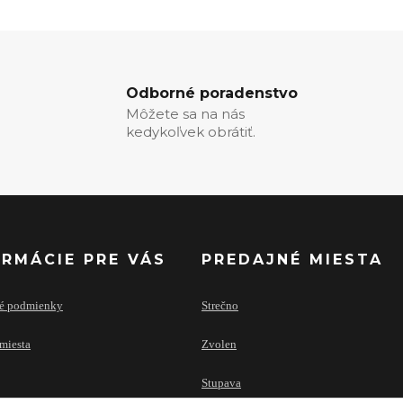
Odborné poradenstvo
Môžete sa na nás
kedykoľvek obrátiť.
ORMÁCIE PRE VÁS
PREDAJNÉ MIESTA
é podmienky
Strečno
miesta
Zvolen
Stupava