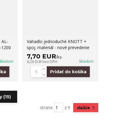
 AL-
Vahadlo jednoduché KNOTT +
-1200
spoj. materiál - nové prevedenie
7,70 EUR
/
ks
Skladom
Skladom
6,26 EUR
bez DPH
íka
Pridať do košíka
 (15)
strana
z 9
ďalšie