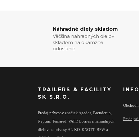
Náhradné diely skladom
Väčšina náhradných dielov
skladom na okamžité
odoslanie
TRAILERS & FACILITY
INF
SK S.R.O.
Obchodn
Predaj prívesov značiek Agados, Brenderup,
Predajné 
Neptun, Temared, VAPP, Lorries a náhradných
dielov na prívesy AL-KO, KNOTT, BPW a
ďalších značiek.