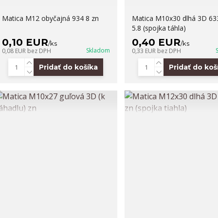
Matica M12 obyčajná 934 8 zn
Matica M10x30 dlhá 3D 63
5.8 (spojka táhla)
0,10 EUR
0,40 EUR
/
ks
/
ks
Skladom
0,08 EUR
bez DPH
0,33 EUR
bez DPH
Pridať do košíka
Pridať do koš