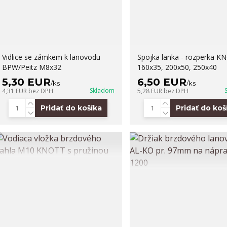
Vidlice se zámkem k lanovodu
Spojka lanka - rozperka K
BPW/Peitz M8x32
160x35, 200x50, 250x40
5,30 EUR
6,50 EUR
/
ks
/
ks
Skladom
4,31 EUR
bez DPH
5,28 EUR
bez DPH
Pridať do košíka
Pridať do koš