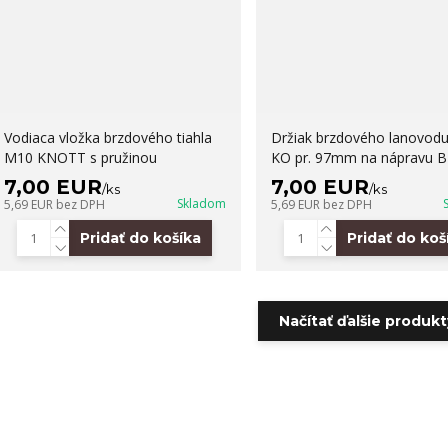
Vodiaca vložka brzdového tiahla
Držiak brzdového lanovodu
M10 KNOTT s pružinou
KO pr. 97mm na nápravu B
7,00 EUR
7,00 EUR
/
ks
/
ks
Skladom
5,69 EUR
bez DPH
5,69 EUR
bez DPH
Pridať do košíka
Pridať do koš
Načítať ďalšie produkty