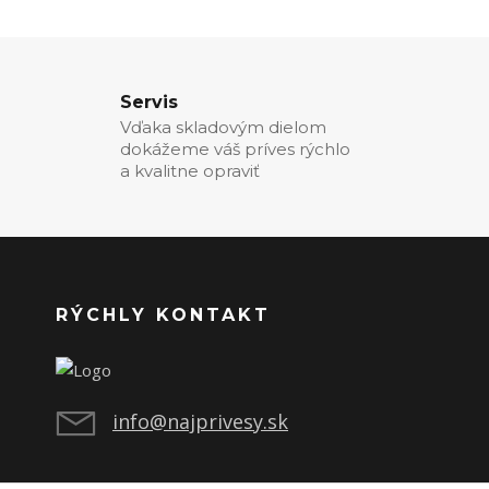
Servis
Vďaka skladovým dielom
dokážeme váš príves rýchlo
a kvalitne opraviť
RÝCHLY KONTAKT
info@najprivesy.sk