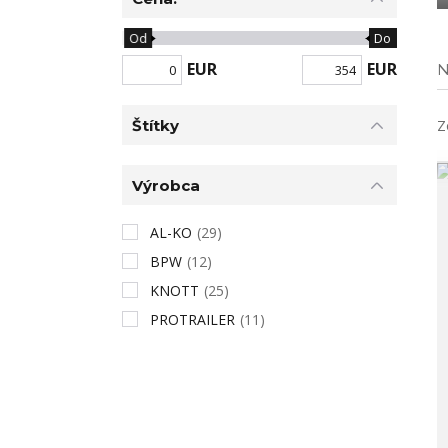
Od
Do
EUR
EUR
N
Štítky
Z
Výrobca
AL-KO
(29)
BPW
(12)
KNOTT
(25)
PROTRAILER
(11)