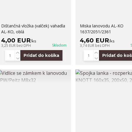
Dištančná vložka (valček) vahadla
Miska lanovodu AL-KO
AL-KO, oblá
1637/2051/2361
4,00 EUR
4,60 EUR
/
ks
/
ks
Skladom
3,25 EUR
bez DPH
3,74 EUR
bez DPH
Pridať do košíka
Pridať do koš