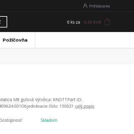
Prihlásenie
0
ks
za
0,00 EUR
ť
Požičovňa
Matica M8 guľová Výrobca: KNOTTPart ID:
409624.001Objednávacie číslo: 150021
celý popis
Dostupnosť
Skladom