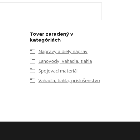
Tovar zaradený v
kategóriách
Nápravy a diely náprav
Lanovody, vahadla, tiahla
Spojovací materiál
Vahadla, tiahla, príslušenstvo