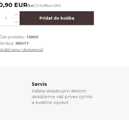
0,90 EUR
/
ks
0,73 EUR
bez DPH
Pridať do košíka
Číslo produktu:
150021
Výrobca:
KNOTT
Strážiť cenu / dostupnosť
Servis
Vďaka skladovým dielom
dokážeme váš príves rýchlo
a kvalitne opraviť