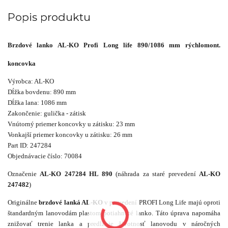
Popis produktu
Brzdové lanko AL-KO Profi Long life 890/1086 mm rýchlomont.
koncovka
Výrobca: AL-KO
Dĺžka bovdenu: 890 mm
Dĺžka lana: 1086 mm
Zakončenie: gulička - zátisk
Vnútorný priemer koncovky u zátisku: 23 mm
Vonkajší priemer koncovky u zátisku: 26 mm
Part ID: 247284
Objednávacie číslo: 70084
Označenie
AL-KO 247284 HL 890
(náhrada za staré prevedení
AL-KO
247482
)
Originálne
brzdové lanká AL-KO
v prevedení PROFI Long Life majú oproti
štandardným lanovodám plastom potiahnuté lanko. Táto úprava napomáha
znižovať trenie lanka a predlžuje životnosť lanovodu v náročných