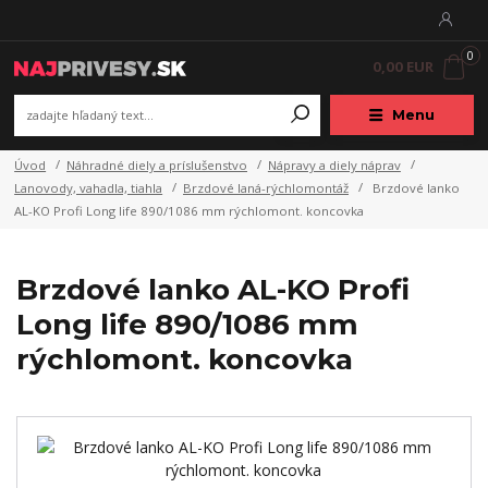
0
0,00 EUR
Menu
Úvod
Náhradné diely a príslušenstvo
Nápravy a diely náprav
Lanovody, vahadla, tiahla
Brzdové laná-rýchlomontáž
Brzdové lanko
AL-KO Profi Long life 890/1086 mm rýchlomont. koncovka
Brzdové lanko AL-KO Profi
Long life 890/1086 mm
rýchlomont. koncovka