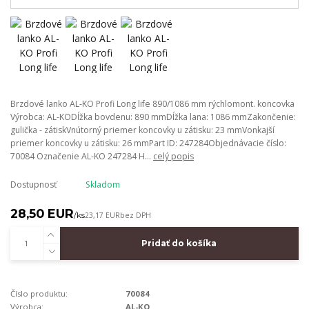
Brzdové lanko AL-KO Profi Long life 890/1086 mm rýchlomont. koncovka
Výrobca: AL-KODĺžka bovdenu: 890 mmDĺžka lana: 1086 mmZakončenie:
gulička - zátiskVnútorný priemer koncovky u zátisku: 23 mmVonkajší
priemer koncovky u zátisku: 26 mmPart ID: 247284Objednávacie číslo:
70084 Označenie AL-KO 247284 H...
celý popis
Dostupnosť
Skladom
28,50 EUR
/
ks
23,17 EUR
bez DPH
Pridať do košíka
Číslo produktu:
70084
Výrobca:
AL-KO