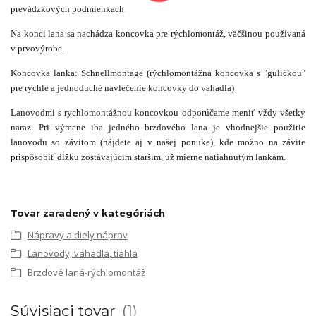
prevádzkových podmienkach.
Na konci lana sa nachádza koncovka pre rýchlomontáž, väčšinou používaná
v prvovýrobe.
Koncovka lanka: Schnellmontage (rýchlomontážna koncovka s "guličkou"
pre rýchle a jednoduché navlečenie koncovky do vahadla)
Lanovodmi s rychlomontážnou koncovkou odporúčame meniť vždy všetky
naraz. Pri výmene iba jedného brzdového lana je vhodnejšie použitie
lanovodu so závitom (nájdete aj v našej ponuke), kde možno na závite
prispôsobiť dĺžku zostávajúcim starším, už mierne natiahnutým lankám.
Tovar zaradený v kategóriách
Nápravy a diely náprav
Lanovody, vahadla, tiahla
Brzdové laná-rýchlomontáž
Súvisiaci tovar
1