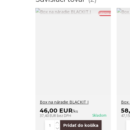
Akcia
Box na náradie BLACKIT I
Box 
46,00 EUR
58
/
ks
Skladom
37,40 EUR
bez DPH
47,1
Pridať do košíka