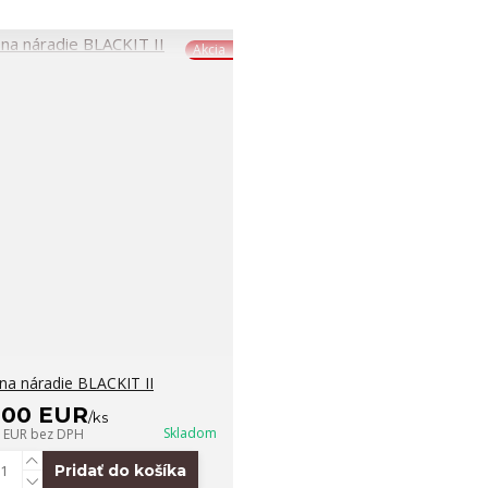
Akcia
na náradie BLACKIT II
,00 EUR
/
ks
Skladom
5 EUR
bez DPH
Pridať do košíka