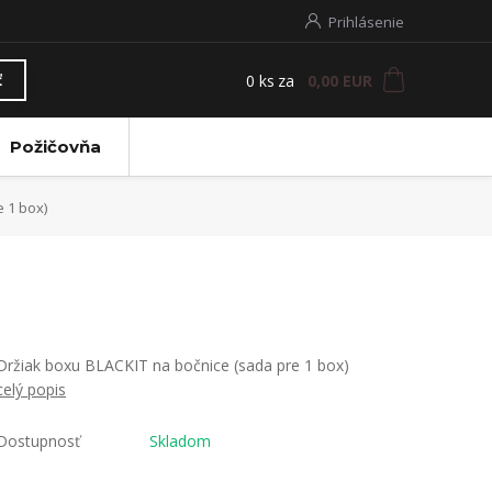
Prihlásenie
0
ks
za
0,00 EUR
ť
Požičovňa
 1 box)
Držiak boxu BLACKIT na bočnice (sada pre 1 box)
celý popis
Dostupnosť
Skladom