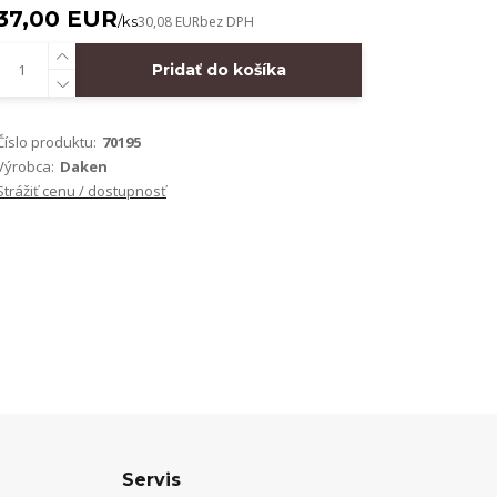
37,00 EUR
/
ks
30,08 EUR
bez DPH
Pridať do košíka
Číslo produktu:
70195
Výrobca:
Daken
Strážiť cenu / dostupnosť
Servis