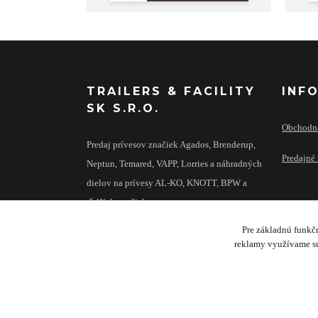
TRAILERS & FACILITY
INF
SK S.R.O.
Obchodn
Predaj prívesov značiek Agados, Brenderup,
Predajné 
Neptun, Temared, VAPP, Lorries a náhradných
dielov na prívesy AL-KO, KNOTT, BPW a
ďalších značiek.
Pre základnú funkčn
reklamy využívame sú