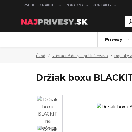
VŠETKO O NÁKUPE
PORADŇA
KONTAKTY
Prívesy
Úvod
Náhradné diely a príslušenstvo
Doplnky a
Držiak boxu BLACKIT 