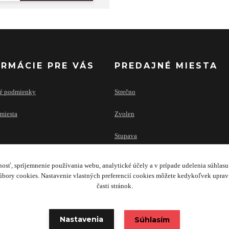
ORMÁCIE PRE VÁS
PREDAJNÉ MIESTA
é podmienky
Strečno
miesta
Zvolen
Stupava
osť, spríjemnenie používania webu, analytické účely a v prípade udelenia súhlasu 
bory cookies. Nastavenie vlastných preferencií cookies môžete kedykoľvek upra
časti stránok.
Copyright 2020 © TRAILERS & FACILITY SK s.r.o.
Nastavenia
Súhlasím