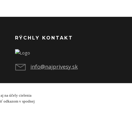
RÝCHLY KONTAKT
info@najprivesy.sk
aj na účely cielenia
viť odkazom v spodnej