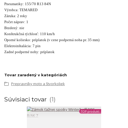
Pneumatiky: 155/70 R13 84N
Výrobca: TEMARED
Záruka: 2 roky
Počet náprav: 1
Brzdený: nie
Konštrukčná rýchlosť: 110 km/h
Oporné koliesko: príplatok (v cene podperná noha pr. 35 mm)
Elektroinštalácia: 7 pin
Zadné podperné nohy: príplatok
Tovar zaradený v kategóriách
Prepravníky moto a štvorkoliek
Súvisiaci tovar
1
TOP produkt