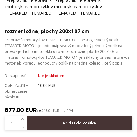
rozmer ložnej plochy 200x107 cm
Prepravník motocyklov TEMARED MOTO 1 - 750 kg Prívesný vozík
TEMARED MOTO 1 je jednonápravový nebrzdený prívesný vozík na
prevoz jednoho motocyklu o rozmeroch ložné plochy 200x107 cm.
Prepravník motocyklov TEMARED MOTO 1 je základný príves na prevoz
motoriek. Vpredu jednoduchý oblúk na predné koleso...
celý popis
Dostupnosť
Nie je skladom
OoE - časť II +
10,00 EUR
obmedzenie
rýchlosti
877,00 EUR
/
ks
713,01 EUR
bez DPH
Pridať do košíka