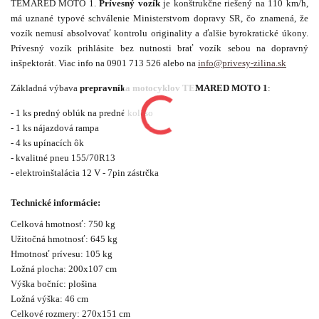
TEMARED MOTO 1.
Prívesný vozík
je konštrukčne riešený na 110 km/h,
má uznané typové schválenie Ministerstvom dopravy SR, čo znamená, že
vozík nemusí absolvovať kontrolu originality a ďalšie byrokratické úkony.
Prívesný vozík prihlásite bez nutnosti brať vozík sebou na dopravný
inšpektorát. Viac info na 0901 713 526 alebo na
info@privesy-zilina.sk
Základná výbava
prepravníka motocyklov TEMARED MOTO 1
:
- 1 ks predný oblúk na predné koleso
- 1 ks nájazdová rampa
- 4 ks upínacích ôk
- kvalitné pneu 155/70R13
- elektroinštalácia 12 V - 7pin zástrčka
Technické informácie:
Celková hmotnosť: 750 kg
Užitočná hmotnosť: 645 kg
Hmotnosť prívesu: 105 kg
Ložná plocha: 200x107 cm
Výška bočníc: plošina
Ložná výška: 46 cm
Celkové rozmery: 270x151 cm