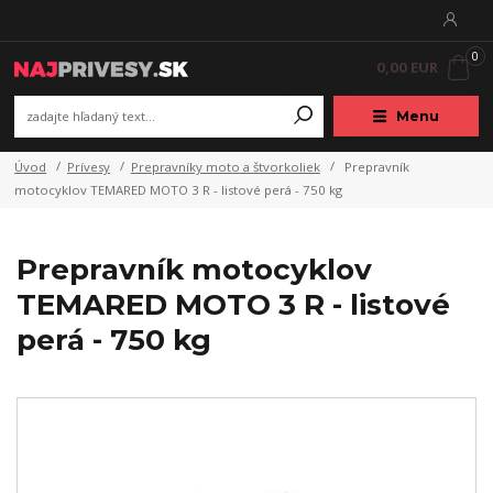
0
0,00 EUR
Menu
Úvod
Prívesy
Prepravníky moto a štvorkoliek
Prepravník
motocyklov TEMARED MOTO 3 R - listové perá - 750 kg
Prepravník motocyklov
TEMARED MOTO 3 R - listové
perá - 750 kg