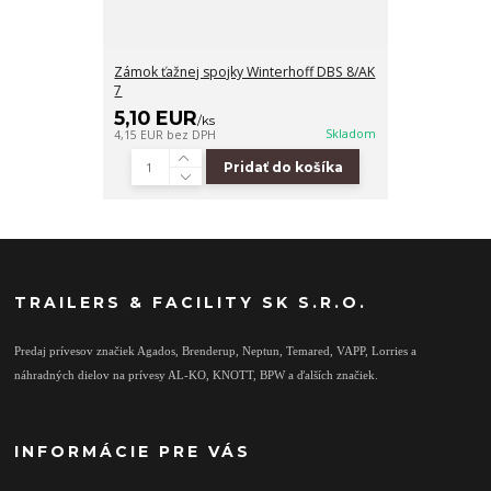
Zámok ťažnej spojky Winterhoff DBS 8/AK
7
5,10 EUR
/
ks
Skladom
4,15 EUR
bez DPH
Pridať do košíka
TRAILERS & FACILITY SK S.R.O.
Predaj prívesov značiek Agados, Brenderup, Neptun, Temared, VAPP, Lorries a
náhradných dielov na prívesy AL-KO, KNOTT, BPW a ďalších značiek.
INFORMÁCIE PRE VÁS