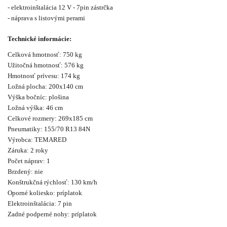
- elektroinštalácia 12 V - 7pin zástrčka
- náprava s listovými perami
Technické informácie:
Celková hmotnosť: 750 kg
Užitočná hmotnosť: 576 kg
Hmotnosť prívesu: 174 kg
Ložná plocha: 200x140 cm
Výška bočníc: plošina
Ložná výška: 46 cm
Celkové rozmery: 269x185 cm
Pneumatiky: 155/70 R13 84N
Výrobca: TEMARED
Záruka: 2 roky
Počet náprav: 1
Brzdený: nie
Konštrukčná rýchlosť: 130 km/h
Oporné koliesko: príplatok
Elektroinštalácia: 7 pin
Zadné podperné nohy: príplatok