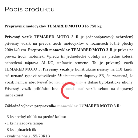
Popis produktu
Prepravník motocyklov TEMARED MOTO 3 R- 750 kg
Prívesný vozík TEMARED MOTO 3 R
je jednonápravový nebrzdený
prívesný vozík na prevoz troch motocyklov o rozmeroch ložné plochy
200x140 cm.
Prepravník motocyklov TEMARED MOTO 3 R
je príves na
prevoz troch motoriek. Vpredu tri jednoduché oblúky na predné kolesá,
nebrzdená náprava AL-KO, upínacie strmene. To je prívesný vozík
TEMARED MOTO 3.
Prívesný vozík
je konštrukčne riešený na 110 km/h,
má uznané typové schválenie Ministerstvom dopravy SR, čo znamená, že
vozík nemusí absolvovať kontrolu originality a ďalšie byrokratické úkony.
Prívesný vozík prihlásite bez nutnosti brať vozík sebou na dopravný
inšpektorát.
Základná výbava
prepravníka motocyklov TEMARED MOTO 3 R
:
- 3 ks predný oblúk na predné koleso
- 1 ks nájazdová rampa
- 8 ks upínacích ôk
- kvalitné pneu 155/70R13