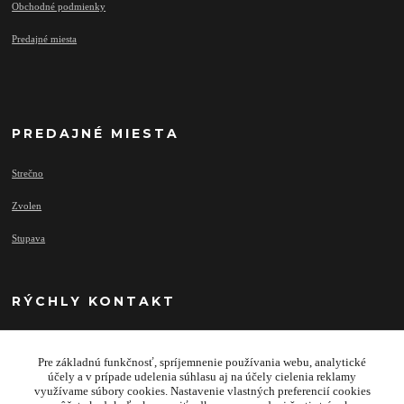
Obchodné podmienky
Predajné miesta
PREDAJNÉ MIESTA
Strečno
Zvolen
Stupava
RÝCHLY KONTAKT
Pre základnú funkčnosť, spríjemnenie používania webu, analytické
info@najprivesy.sk
účely a v prípade udelenia súhlasu aj na účely cielenia reklamy
využívame súbory cookies. Nastavenie vlastných preferencií cookies