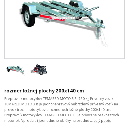
rozmer ložnej plochy 200x140 cm
Prepravník motocyklov TEMARED MOTO 3 R- 750 kg Prívesný vozík
TEMARED MOTO 3 R je jednonápravový nebrzdený prívesný vozík na
prevoz troch motocyklov o rozmeroch ložné plochy 200x140 cm.
Prepravník motocyklov TEMARED MOTO 3 R je príves na prevoz troch
motoriek. Vpredu tri jednoduché oblúky na predné ...
celý popis