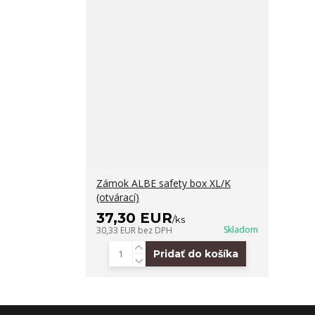
Zámok ALBE safety box XL/K
(otvárací)
37,30 EUR
/
ks
Skladom
30,33 EUR
bez DPH
Pridať do košíka