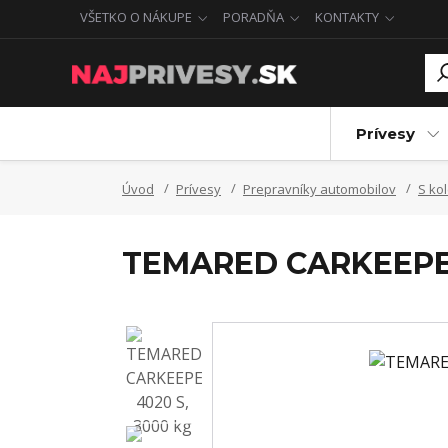
VŠETKO O NÁKUPE
PORADŇA
KONTAKTY
Prívesy
Úvod
Prívesy
Prepravníky automobilov
S ko
TEMARED CARKEEPER