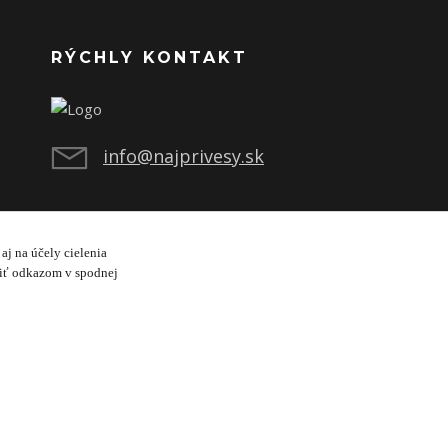
RÝCHLY KONTAKT
info@najprivesy.sk
aj na účely cielenia
viť odkazom v spodnej