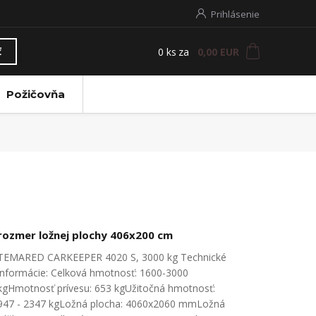
Prihlásenie
0
ks
za
0,00 EUR
ť
Požičovňa
rozmer ložnej plochy 406x200 cm
TEMARED CARKEEPER 4020 S, 3000 kg Technické
informácie: Celková hmotnosť: 1600-3000
kgHmotnosť prívesu: 653 kgUžitočná hmotnosť:
947 - 2347 kgLožná plocha: 4060x2060 mmLožná