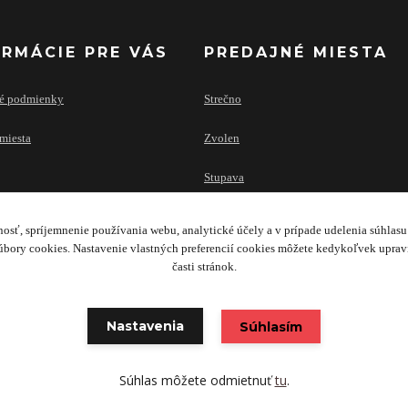
ORMÁCIE PRE VÁS
PREDAJNÉ MIESTA
é podmienky
Strečno
miesta
Zvolen
Stupava
osť, spríjemnenie používania webu, analytické účely a v prípade udelenia súhlasu 
bory cookies. Nastavenie vlastných preferencií cookies môžete kedykoľvek upra
časti stránok.
Copyright 2020 © TRAILERS & FACILITY SK s.r.o.
Nastavenia
Súhlasím
Súhlas môžete odmietnuť
tu
.