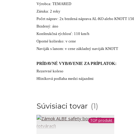
Výrobca: TEMARED
Záruka: 2 roky
Počet náprav: 2x brzdená náprava AL-KO alebo KNOTT 15
Brzdený: áno
Konštrukčná rýchlosť: 110 km/h
Oporné koliesko: v cene
Naviják s lanom: v cene základný naviják KNOTT
PRÍDAVNÉ VYBAVENIE ZA PRÍPLATOK:
Rezervné koleso
Hliníková podlaha medzi nájazdmi
Súvisiaci tovar
1
TOP produkt