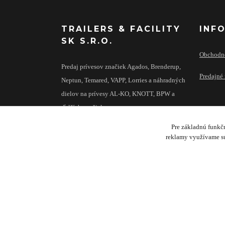
TRAILERS & FACILITY
INF
SK S.R.O.
Obchodn
Predaj prívesov značiek Agados, Brenderup,
Predajné 
Neptun, Temared, VAPP, Lorries a náhradných
dielov na prívesy AL-KO, KNOTT, BPW a
ďalších značiek.
Pre základnú funkčn
reklamy využívame sú