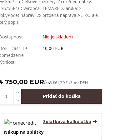
výška: ? cmCelkové rozmery: ? cmPneumatiky:
195/55R10CVýrobca: TEMAREDZáruka: 2
rokyPočet náprav: 2x brzdená náprava AL-KO ale...
celý popis
Dostupnosť
Nie je skladom
OoE - časť II +
10,00 EUR
obmedzenie
rýchlosti
4 750,00 EUR
/
ks
3 861,79 EUR
bez DPH
Pridať do košíka
Splátková kalkulačka
Nákup na splátky