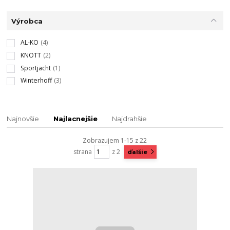
Výrobca
AL-KO
(4)
KNOTT
(2)
Sportjacht
(1)
Winterhoff
(3)
Najnovšie
Najlacnejšie
Najdrahšie
Zobrazujem 1-15 z 22
strana
z 2
ďalšie