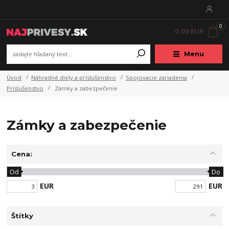
0
0,00 EUR
Menu
Úvod
Náhradné diely a príslušenstvo
Spojovacie zariadenia
Príslušenstvo
Zámky a zabezpečenie
Zámky a zabezpečenie
Cena:
Od
Do
EUR
EUR
Štítky