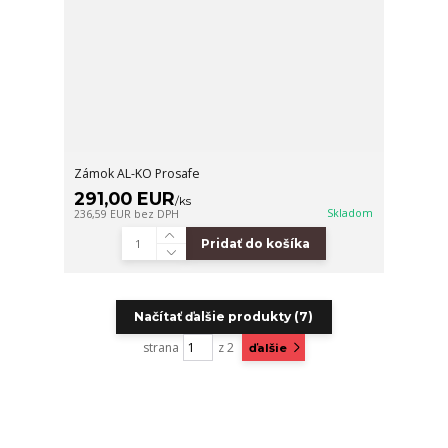
Zámok AL-KO Prosafe
291,00 EUR
/
ks
Skladom
236,59 EUR
bez DPH
Pridať do košíka
Načítať ďalšie produkty (7)
strana
z 2
ďalšie