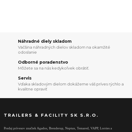
Náhradné diely skladom
Väčšina náhradných dielov skladom na okamžité
odoslanie
Odborné poradenstvo
Môžete sa na nás kedykoľvek obrátiť.
Servis
Vďaka skladovým dielom dokážeme váš príves rýchlo a
kvalitne opraviť
TRAILERS & FACILITY SK S.R.O.
Predaj prívesov značiek Agados, Brenderup, Neptun, Temared, VAPP, Lorries a